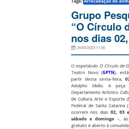
Tags:
Arrecadação de alim
Grupo Pesqu
“O Círculo 
nos dias 02,
26/05/2023 11:00
O espetáculo
O Círculo de G
Teatro Novo (
GPTN
), es
partir desta sexta-feira,
0
Adolpho Mello. A peça
Departamento Artístico Cultu
de Cultura, Arte e Esporte (
Federal de Santa Catarina 
ocorrem nos dias
0
2, 03 
sábado e domingo
–, à
gratuito e aberto à comunid