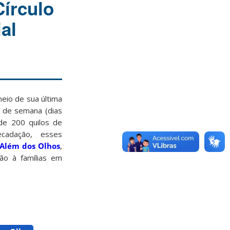
írculo
al
meio de sua última
al de semana (dias
de 200 quilos de
ecadação, esses
 Além dos Olhos
,
ão à famílias em