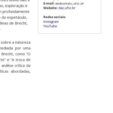
E-mail:
mo, exploração e
Website:
dac.ufsc.br
m profundamente
Redes sociais:
lo do espetáculo,
Instagram
deias de Brecht,
YouTube
.
 sobre a natureza
 mediada por uma
e Brecht, como “O
te” e “A troca de
nálise crítica da
ticas abordadas,