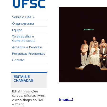
Sobre o DAC »
Organograma
Equipe
Teletrabalho e
Controle Social
Achados e Perdidos
Perguntas Frequentes
Contato
EDITAIS E
CHAMADAS
Edital | Inscrições
cursos, oficinas livres
(mais…)
e workshops do DAC
– 2026.1