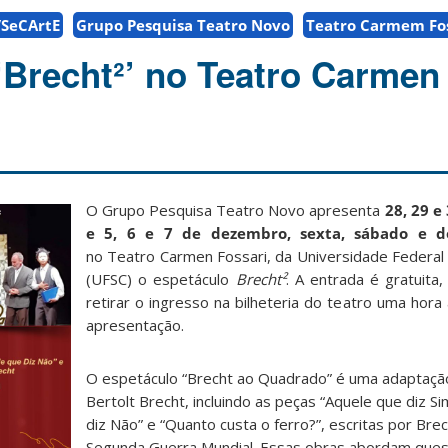
SeCArtE
Grupo Pesquisa Teatro Novo
Teatro Carmem Fos
‘Brecht²’ no Teatro Carmen
O Grupo Pesquisa Teatro Novo apresenta
28, 29 
e 5, 6 e 7 de dezembro, sexta, sábado e 
no Teatro Carmen Fossari, da Universidade Federal 
(UFSC) o espetáculo
Brecht²
. A entrada é gratuita
retirar o ingresso na bilheteria do teatro uma hora 
apresentação.
O espetáculo “Brecht ao Quadrado” é uma adaptaçã
Bertolt Brecht, incluindo as peças “Aquele que diz S
diz Não” e “Quanto custa o ferro?”, escritas por Bre
Segunda Guerra Mundial. Essas obras abordam ques