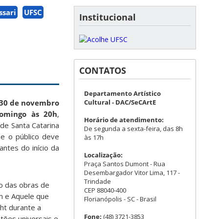
sari
UFSC
Institucional
CONTATOS
Departamento Artístico
Cultural - DAC/SeCArtE
e 30 de novembro
domingo às 20h
,
Horário de atendimento:
de Santa Catarina
De segunda a sexta-feira, das 8h
, e o público deve
às 17h
antes do início da
Localização:
Praça Santos Dumont - Rua
Desembargador Vitor Lima, 117 -
Trindade
o das obras de
CEP 88040-400
im e Aquele que
Florianópolis - SC - Brasil
cht durante a
Fone:
(48) 3721-3853
tões universais e