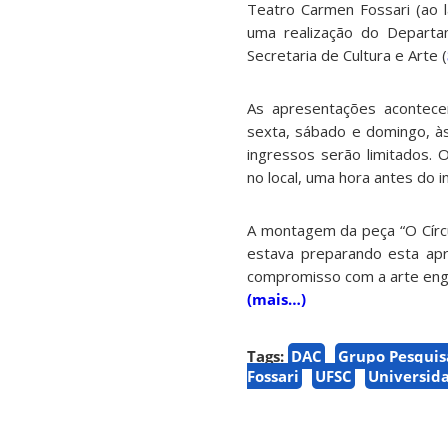
Teatro Carmen Fossari (ao l
uma realização do Departam
Secretaria de Cultura e Arte (
As apresentações acontece
sexta, sábado e domingo, às
ingressos serão limitados. O
no local, uma hora antes do i
A montagem da peça “O Cír
estava preparando esta apr
compromisso com a arte eng
(mais…)
Tags:
DAC
Grupo Pesquis
Fossari
UFSC
Universida