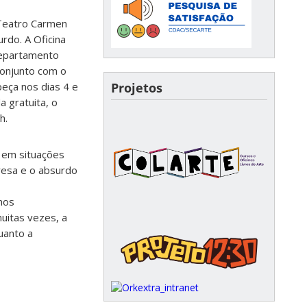
 Teatro Carmen
rdo. A Oficina
Departamento
conjunto com o
Projetos
eça nos dias 4 e
a gratuita, o
h.
r em situações
presa e o absurdo
nos
uitas vezes, a
uanto a