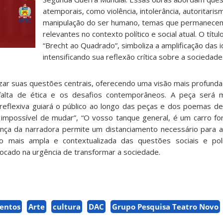
atemporais, como violência, intolerância, autoritaris
manipulação do ser humano, temas que permanece
relevantes no contexto político e social atual. O títu
“Brecht ao Quadrado”, simboliza a amplificação das i
intensificando sua reflexão crítica sobre a sociedade
izar suas questões centrais, oferecendo uma visão mais profunda
falta de ética e os desafios contemporâneos. A peça será
 e reflexiva guiará o público ao longo das peças e dos poemas d
é impossível de mudar”, “O vosso tanque general, é um carro for
ença da narradora permite um distanciamento necessário para a a
o mais ampla e contextualizada das questões sociais e polí
ocado na urgência de transformar a sociedade.
entos
Arte
cultura
DAC
Grupo Pesquisa Teatro Novo