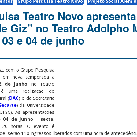
entos
Grupo Pesquisa Teatro Novo
Projeto Social Além 
isa Teatro Novo apresenta
de Giz” no Teatro Adolpho M
 03 e 04 de junho
iz
, com o Grupo Pesquisa
tá em nova temporada a
2 de junho
, no Teatro
 é uma realização do
ral (
DAC
) e da Secretaria
Secarte
) da Universidade
(UFSC).
As apresentações
e 04 de junho
–
sexta,
s 20 horas. O evento é
ade, serão 110 ingressos liberados com uma hora de antecedênci