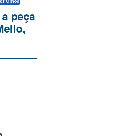
dos Olhos
 a peça
ello,
a.