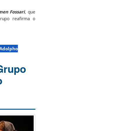
men Fossari
, que
Grupo reafirma o
 Adolpho
 Grupo
o