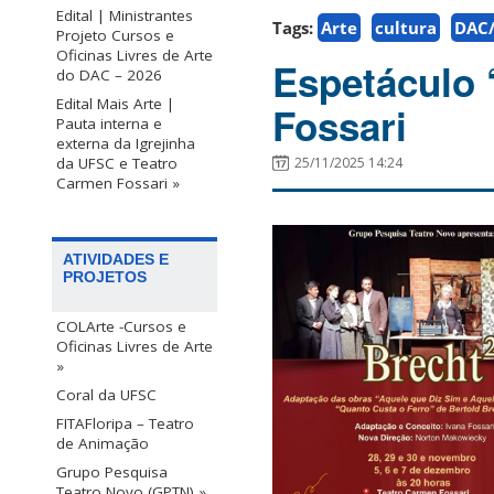
Edital | Ministrantes
Tags:
Arte
cultura
DAC/
Projeto Cursos e
Oficinas Livres de Arte
Espetáculo 
do DAC – 2026
Edital Mais Arte |
Fossari
Pauta interna e
externa da Igrejinha
da UFSC e Teatro
25/11/2025 14:24
Carmen Fossari »
ATIVIDADES E
PROJETOS
COLArte -Cursos e
Oficinas Livres de Arte
»
Coral da UFSC
FITAFloripa – Teatro
de Animação
Grupo Pesquisa
Teatro Novo (GPTN) »