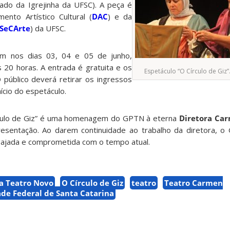
ado da Igrejinha da UFSC). A peça é
ento Artístico Cultural (
DAC
) e da
SeCArte
) da UFSC.
m nos dias 03, 04 e 05 de junho,
 20 horas. A entrada é gratuita e os
Espetáculo “O Círculo de Giz”
 público deverá retirar os ingressos
nício do espetáculo.
culo de Giz” é uma homenagem do GPTN à eterna
Diretora Car
esentação. Ao darem continuidade ao trabalho da diretora, o
ajada e comprometida com o tempo atual.
a Teatro Novo
O Círculo de Giz
teatro
Teatro Carmen
de Federal de Santa Catarina