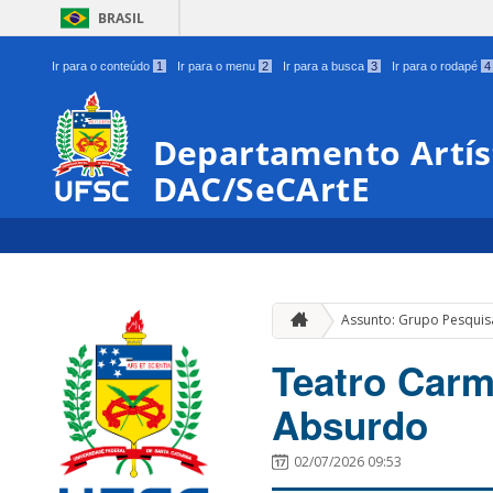
BRASIL
Ir para o conteúdo
1
Ir para o menu
2
Ir para a busca
3
Ir para o rodapé
4
Departamento Artíst
DAC/SeCArtE
Assunto: Grupo Pesquis
Teatro Carm
Absurdo
02/07/2026 09:53