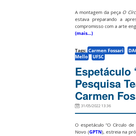
A montagem da peça
O Círc
estava preparando a apres
compromisso com a arte eng
(mais…)
Tags:
Carmen Fossari
DA
Mello
UFSC
Espetáculo 
Pesquisa Te
Carmen Foss
31/05/2022 13:36
O espetáculo “O Círculo de
Novo (
GPTN
), estreia na pr