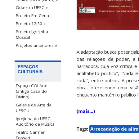
Orkextra UFSC »
Projeto Em Cena
Projeto 12:30 »
Projeto Igrejinha
Musical
Projetos anteriores »
A adaptação busca potencial
das relações de poder, a 
narradora, cuja voz crítica
ESPAÇOS
CULTURAIS
analfabeto político”, “Nada 
roda”, entre outros. A pres
Espaço COLArte
obra, oferecendo uma visã
(antiga Casa do
enquanto mantém o público f
Divino)
Galeria de Arte da
UFSC »
(mais…)
Igrejinha da UFSC –
Auditório de Música
Tags:
Arrecadação de alim
Teatro Carmen
Fossari