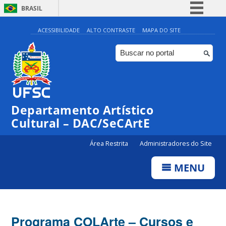
BRASIL
Simplifique!
ACESSIBILIDADE
ALTO CONTRASTE
MAPA DO SITE
Comunica BR
Participe
Acesso à informação
Legislação
Departamento Artístico
Canais
Cultural – DAC/SeCArtE
Área Restrita
Administradores do Site
MENU
Programa COLArte – Cursos e