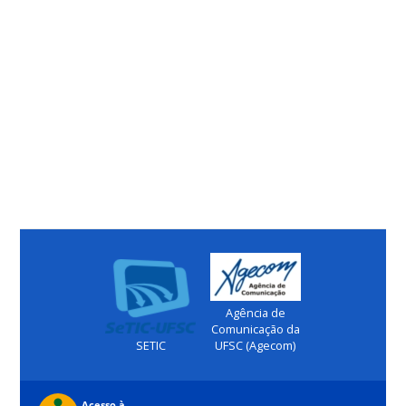
Agência de
Comunicação da
SETIC
UFSC (Agecom)