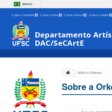
BRASIL
Ir para o conteúdo
1
Ir para o menu
2
Ir para a busca
3
Ir para o rodapé
4
Departamento Artíst
DAC/SeCArtE
Sobre a Orkextra
Sobre a Ork