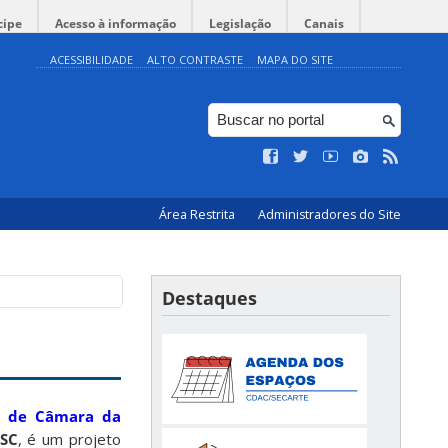
cipe
Acesso à informação
Legislação
Canais
ACESSIBILIDADE
ALTO CONTRASTE
MAPA DO SITE
Área Restrita
Administradores do Site
Destaques
a de Câmara da
FSC
, é um projeto