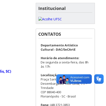
Institucional
CONTATOS
Departamento Artístico
Cultural - DAC/SeCArtE
Horário de atendimento:
De segunda a sexta-feira, das 8h
às 17h
is, SC)
Localização:
Praça Santos Dumont - Rua
Desembargador Vitor Lima, 117 -
Trindade
CEP 88040-400
Florianópolis - SC - Brasil
Fone:
(48) 3721-3853