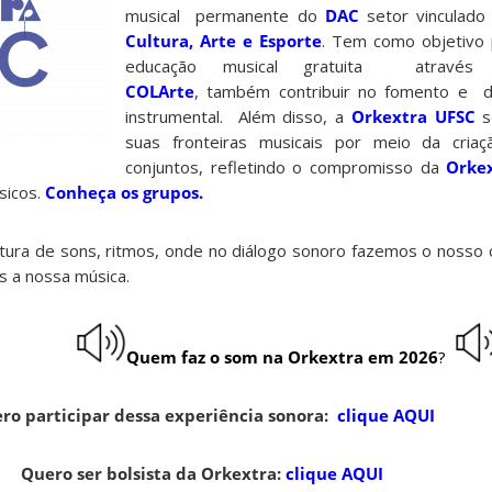
musical permanente do
DAC
setor vinculad
Cultura, Arte e Esporte
. Tem como objetivo p
educação musical gratuita atrav
COLArte
, também contribuir no fomento e d
instrumental. Além disso, a
Orkextra UFSC
s
suas fronteiras musicais por meio da cria
conjuntos, refletindo o compromisso da
Orke
sicos.
Conheça os grupos.
ura de sons, ritmos, onde no diálogo sonoro fazemos o nosso c
 a nossa música.
Quem faz o som na Orkextra em 2026
?
ro participar dessa experiência sonora:
clique AQUI
Quero ser bolsista da Orkextra:
clique AQUI