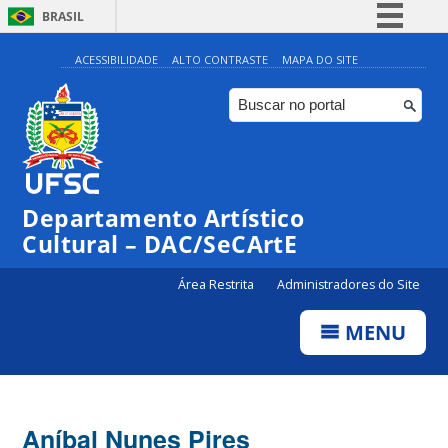
BRASIL
Simplifique!
ACESSIBILIDADE
ALTO CONTRASTE
MAPA DO SITE
Comunica BR
Participe
Acesso à informação
Legislação
Departamento Artístico
Canais
Cultural – DAC/SeCArtE
Área Restrita
Administradores do Site
MENU
Aníbal Nunes Pires