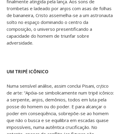
finalmente atingida pela lança. Aos sons de
trombetas e ladeado por anjos com asas de folhas
de bananeira, Cristo assemelha-se a um astronauta
solto no espaço dominando o centro da
composição, o universo presentificando a
capacidade do homem de triunfar sobre
adversidade.
UM TRIPÉ ICÔNICO
Numa sensível análise, assim conclui Pisani, cr¡tico
de arte: “Apóia-se simbolicamente num tripé icônico:
a serpente, anjos, demônios, todos em luta pela
posse do homem ou do poder. E para alcançar o
poder em conseqüência, sobrepõe-se ao homem
que não o busca e se equilibra em escadas quase
impossíveis, numa autêntica crucificação. No
entanto, apesar do conflito (as figuras são