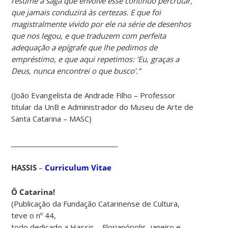
resume a saga que envolve esse contínuo percrutar,
que jamais conduzirá às certezas. E que foi
magistralmente vivido por ele na série de desenhos
que nos legou, e que traduzem com perfeita
adequação a epígrafe que lhe pedimos de
empréstimo, e que aqui repetimos: ‘Eu, graças a
Deus, nunca encontrei o que busco’.”
(João Evangelista de Andrade Filho – Professor
titular da UnB e Administrador do Museu de Arte de
Santa Catarina – MASC)
______________________________
HASSIS
–
Curriculum Vitae
Ô Catarina!
(Publicação da Fundação Catarinense de Cultura,
teve o nº 44,
todo dedicado a Hassis – Florianópolis, janeiro e