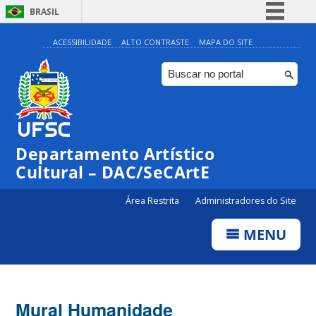
BRASIL
Simplifique!
ACESSIBILIDADE
ALTO CONTRASTE
MAPA DO SITE
Comunica BR
Participe
Acesso à informação
Legislação
Departamento Artístico
Canais
Cultural – DAC/SeCArtE
Área Restrita
Administradores do Site
MENU
Mural Humanidade