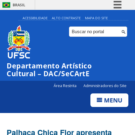
BRASIL
Simplifique!
ACESSIBILIDADE
ALTO CONTRASTE
MAPA DO SITE
Comunica BR
Participe
Acesso à informação
Legislação
Departamento Artístico
Canais
Cultural – DAC/SeCArtE
Área Restrita
Administradores do Site
MENU
Palhaça Chica Flor apresenta