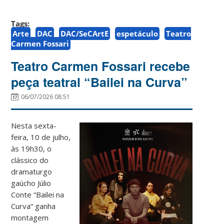
Tags:
Arte
DAC
DAC/SeCArtE
espetáculo
Teatro
Carmen Fossari
Teatro Carmen Fossari recebe
peça teatral “Bailei na Curva”
06/07/2026 08:51
Nesta sexta-
feira, 10 de julho,
às 19h30, o
clássico do
dramaturgo
gaúcho Júlio
Conte “Bailei na
Curva” ganha
montagem