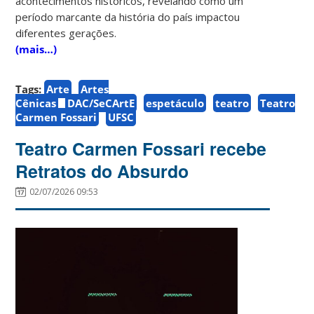
acontecimentos históricos, revelando como um
período marcante da história do país impactou
diferentes gerações.
(mais…)
Tags:
Arte
Artes
Cênicas
DAC/SeCArtE
espetáculo
teatro
Teatro
Carmen Fossari
UFSC
Teatro Carmen Fossari recebe
Retratos do Absurdo
02/07/2026 09:53