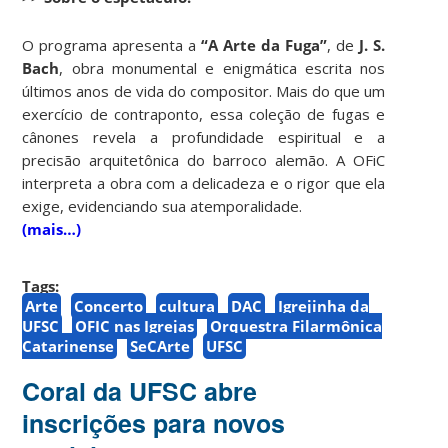
O programa apresenta a
“A Arte da Fuga”
, de
J. S.
Bach
, obra monumental e enigmática escrita nos
últimos anos de vida do compositor. Mais do que um
exercício de contraponto, essa coleção de fugas e
cânones revela a profundidade espiritual e a
precisão arquitetônica do barroco alemão. A OFiC
interpreta a obra com a delicadeza e o rigor que ela
exige, evidenciando sua atemporalidade.
(mais…)
Tags:
Arte
Concerto
cultura
DAC
Igrejinha da
UFSC
OFIC nas Igrejas
Orquestra Filarmônica
Catarinense
SeCArte
UFSC
Coral da UFSC abre
inscrições para novos