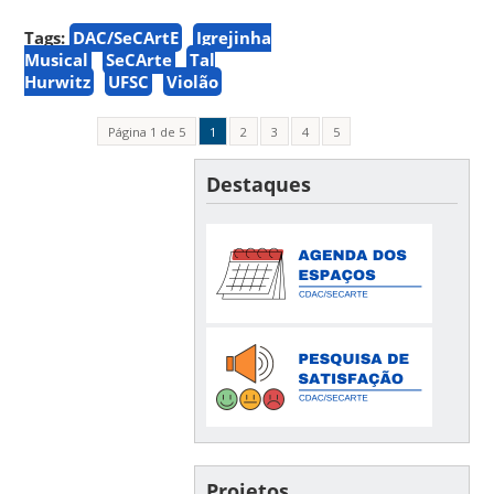
Tags:
DAC/SeCArtE
Igrejinha
Musical
SeCArte
Tal
Hurwitz
UFSC
Violão
Página 1 de 5
1
2
3
4
5
Destaques
Projetos