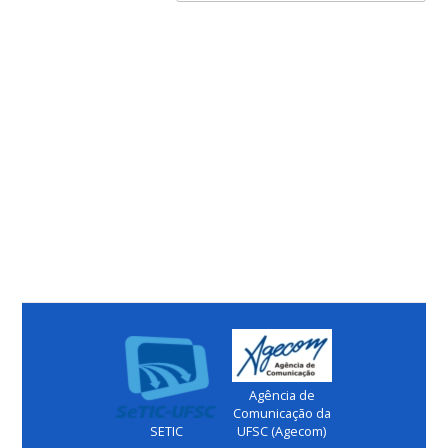
Agência de
Comunicação da
SETIC
UFSC (Agecom)