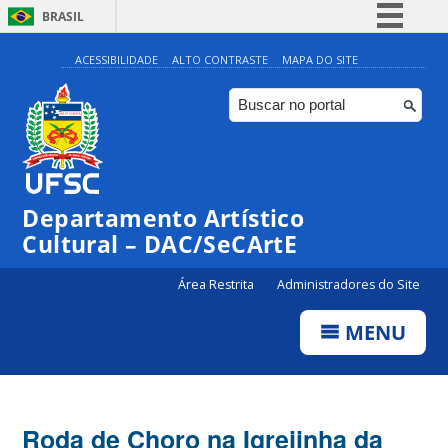
BRASIL
Simplifique!
ACESSIBILIDADE
ALTO CONTRASTE
MAPA DO SITE
Comunica BR
Participe
Acesso à informação
Legislação
Departamento Artístico
Canais
Cultural – DAC/SeCArtE
Área Restrita
Administradores do Site
MENU
Roda de Choro na Igrejinha da