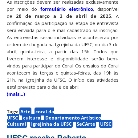
As inscrições devem ser realizadas exclusivamente
por meio do
formulário eletrônico
, disponível
de
20 de março a 2 de abril de 2025
. A
confirmação da participação na etapa de entrevista
será enviada para o e-mail cadastrado na inscrição.
As entrevistas serão individuais e acontecerão por
ordem de chegada na Igrejinha da UFSC, no dia 3 de
abril, quinta-feira, a partir das 15h. Todos que
tiverem interesse e disponibilidade serão bem-
vindos para participar do Coral. Os ensaios do Coral
acontecem às terças e quintas-feiras, das 19h às
21h, na Igrejinha da UFSC. O início das atividades
está previsto para o dia 8 de abril.
(mais…)
Tags:
Arte
coral da
UFSC
cultura
Departamento Artístico
Cultural
Igrejinha da UFSC
SeCArte
UFSC
UFSC recebe Roberto