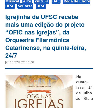
Musical
Arte
cultura
DAC
Roda de Choro
UFSC
SeCArte
UFSC
Igrejinha da UFSC recebe
mais uma edição do projeto
“OFiC nas Igrejas”, da
Orquestra Filarmônica
Catarinense, na quinta-feira,
24/7
15/07/2025 12:00
Na
quinta-
feira,
24
de julho
,
às 19h, a