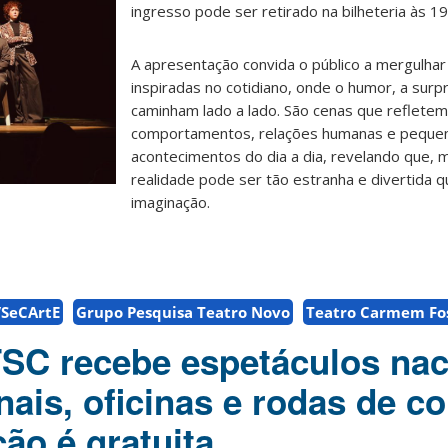
ingresso pode ser retirado na bilheteria às 19
A apresentação convida o público a mergulha
inspiradas no cotidiano, onde o humor, a sur
caminham lado a lado. São cenas que refletem
comportamentos, relações humanas e peque
acontecimentos do dia a dia, revelando que, m
realidade pode ser tão estranha e divertida q
imaginação.
SeCArtE
Grupo Pesquisa Teatro Novo
Teatro Carmem Fos
FSC recebe espetáculos nac
nais, oficinas e rodas de c
ão é gratuita