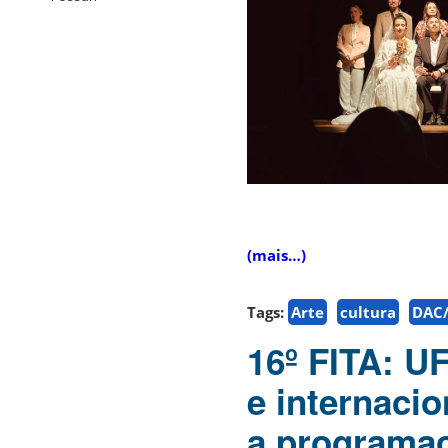
(mais…)
Tags:
Arte
cultura
DAC/
16º FITA: U
e internacio
a programaç