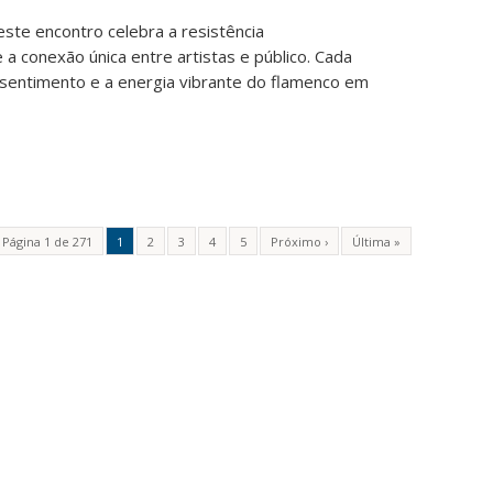
ste encontro celebra a resistência
 a conexão única entre artistas e público. Cada
, sentimento e a energia vibrante do flamenco em
Página 1 de 271
1
2
3
4
5
Próximo ›
Última »