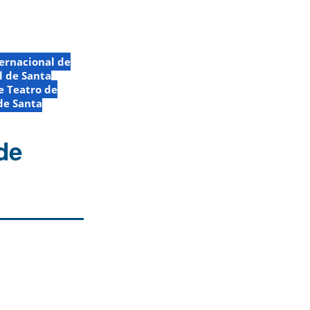
ernacional de
l de Santa
de Teatro de
de Santa
de