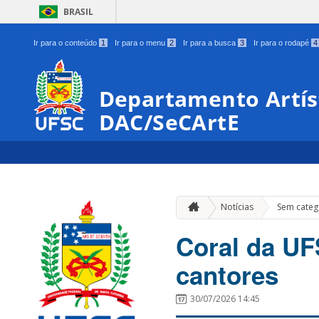
BRASIL
Ir para o conteúdo
1
Ir para o menu
2
Ir para a busca
3
Ir para o rodapé
4
Departamento Artíst
DAC/SeCArtE
Notícias
Sem categ
Coral da UF
cantores
30/07/2026 14:45