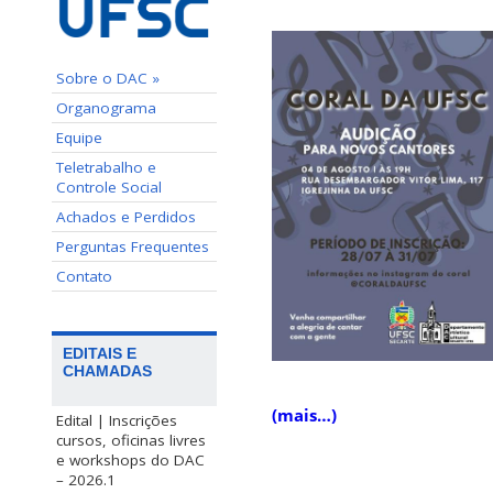
Sobre o DAC »
Organograma
Equipe
Teletrabalho e
Controle Social
Achados e Perdidos
Perguntas Frequentes
Contato
EDITAIS E
CHAMADAS
(mais…)
Edital | Inscrições
cursos, oficinas livres
e workshops do DAC
– 2026.1