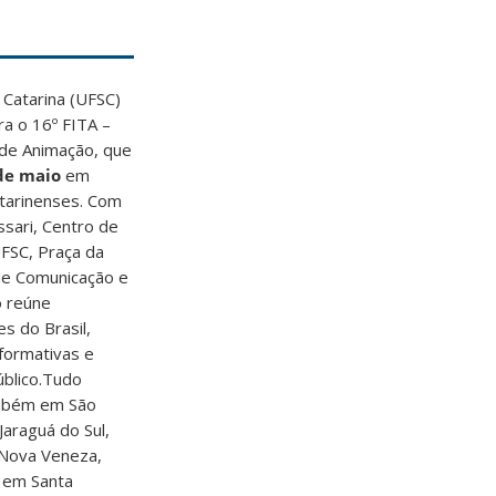
 Catarina (UFSC)
ra o 16º FITA –
 de Animação, que
de maio
em
atarinenses. Com
sari, Centro de
UFSC, Praça da
de Comunicação e
o reúne
s do Brasil,
 formativas e
úblico.Tudo
ambém em São
 Jaraguá do Sul,
 Nova Veneza,
l em Santa