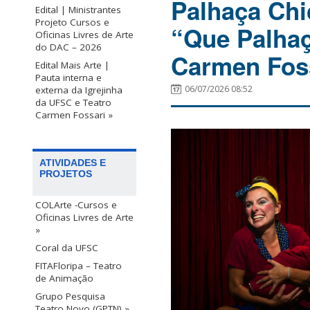
Palhaça Chi
Edital | Ministrantes
Projeto Cursos e
“Que Palhaç
Oficinas Livres de Arte
do DAC – 2026
Carmen Fos
Edital Mais Arte |
Pauta interna e
06/07/2026 08:52
externa da Igrejinha
da UFSC e Teatro
Carmen Fossari »
ATIVIDADES E
PROJETOS
COLArte -Cursos e
Oficinas Livres de Arte
»
Coral da UFSC
FITAFloripa – Teatro
de Animação
Grupo Pesquisa
Teatro Novo (GPTN) »