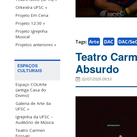
Orkextra UFSC »
Projeto Em Cena
Projeto 12:30 »
Projeto Igrejinha
Musical
Tags:
Arte
DAC
DAC/Se
Projetos anteriores »
Teatro Carm
Absurdo
ESPAÇOS
CULTURAIS
02/07/2026 09:53
Espaço COLArte
(antiga Casa do
Divino)
Galeria de Arte da
UFSC »
Igrejinha da UFSC –
Auditório de Música
Teatro Carmen
Fossari