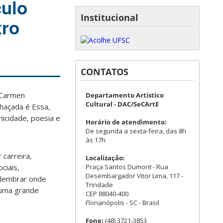
culo
Institucional
tro
CONTATOS
 Carmen
Departamento Artístico
Cultural - DAC/SeCArtE
lhaçada é Essa,
icidade, poesia e
Horário de atendimento:
De segunda a sexta-feira, das 8h
às 17h
 carreira,
Localização:
Praça Santos Dumont - Rua
ciais,
Desembargador Vitor Lima, 117 -
a lembrar onde
Trindade
 uma grande
CEP 88040-400
Florianópolis - SC - Brasil
Fone:
(48) 3721-3853