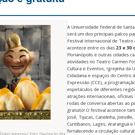
A Universidade Federal de Santa
será um dos principais palcos pa
Festival Internacional de Teatro
acontece entre os dias
23 e 30 
Florianópolis e outras cidades c
atividades no Teatro Carmen Fos
Cultura e Eventos, Igrejinha da 
Cidadania e espaços do Centro 
Expressão (CCE), a programaçã
espetáculos de diferentes regiõe
atrações internacionais, oficinas
rodas de conversa abertas ao p
gratuito! O festival acontece t
José, Tijucas, Canelinha, Joinville,
Curitibanos, Lages, Araranguá e
fortalecendo a circulação cultura
 Diabo Amassou’. Foto: Divulgação Fita