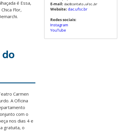
lhaçada é Essa,
E-mail:
Website:
dac.ufsc.br
Chica Flor,
 Demarchi.
Redes sociais:
Instagram
YouTube
 do
 Teatro Carmen
rdo. A Oficina
Departamento
conjunto com o
eça nos dias 4 e
a gratuita, o