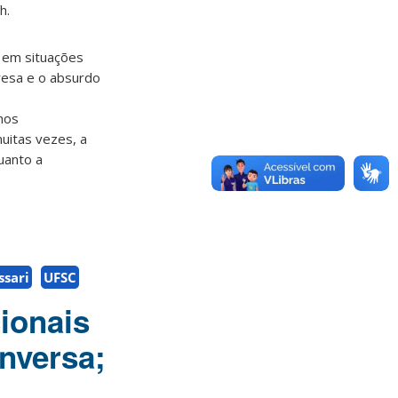
h.
r em situações
presa e o absurdo
nos
uitas vezes, a
uanto a
sari
UFSC
ionais
onversa;