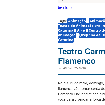
(mais…)
Tags:
Animação
Animação
Teatro de AnimaçãoIgreji
Catarina
Arte
Centro d
Animação
Igrejinha da U
Catarina
Teatro Carm
Flamenco
20/05/2026 08:39
No dia 31 de maio, domingo, 
flamenco vão tomar conta do
Flamenco Encuentro” sob dire
você para vivenciar a força 