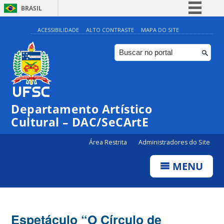
BRASIL
Simplifique!
ACESSIBILIDADE
ALTO CONTRASTE
MAPA DO SITE
Comunica BR
Participe
Acesso à informação
Legislação
Departamento Artístico
Canais
Cultural – DAC/SeCArtE
Área Restrita
Administradores do Site
MENU
Espetáculo “O Círculo de