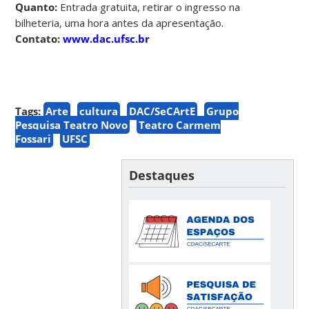
Quanto:
Entrada gratuita, retirar o ingresso na
bilheteria, uma hora antes da apresentação.
Contato:
www.dac.ufsc.br
Tags:
Arte
cultura
DAC/SeCArtE
Grupo
Pesquisa Teatro Novo
Teatro Carmem
Fossari
UFSC
Destaques