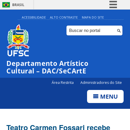
BRASIL
Simplifique!
ACESSIBILIDADE
ALTO CONTRASTE
MAPA DO SITE
Comunica BR
Participe
Acesso à informação
Legislação
Departamento Artístico
Canais
Cultural – DAC/SeCArtE
Área Restrita
Administradores do Site
MENU
Teatro Carmen Fossari recebe