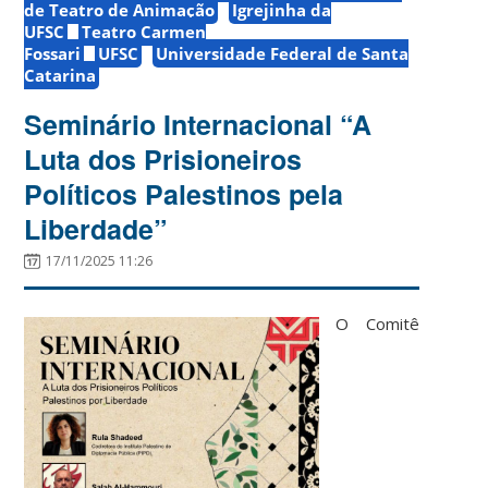
de Teatro de Animação
Igrejinha da
UFSC
Teatro Carmen
Fossari
UFSC
Universidade Federal de Santa
Catarina
Seminário Internacional “A
Luta dos Prisioneiros
Políticos Palestinos pela
Liberdade”
17/11/2025 11:26
O Comitê