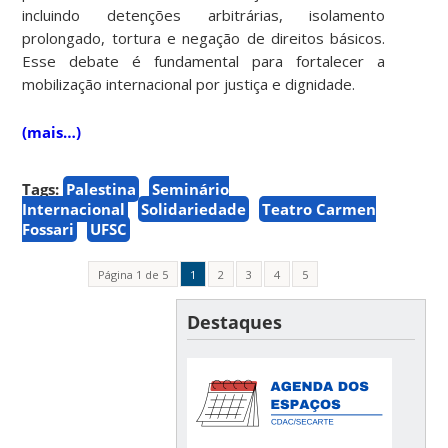
incluindo detenções arbitrárias, isolamento
prolongado, tortura e negação de direitos básicos.
Esse debate é fundamental para fortalecer a
mobilização internacional por justiça e dignidade.
(mais…)
Tags:
Palestina
Seminário
Internacional
Solidariedade
Teatro Carmen
Fossari
UFSC
Página 1 de 5
1
2
3
4
5
Destaques