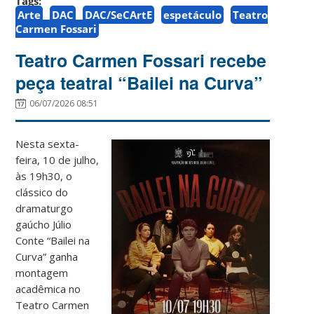
Tags:
Arte
DAC
DAC/SeCArtE
espetáculo
Teatro
Carmen Fossari
Teatro Carmen Fossari recebe
peça teatral “Bailei na Curva”
06/07/2026 08:51
Nesta sexta-
feira, 10 de julho,
às 19h30, o
clássico do
dramaturgo
gaúcho Júlio
Conte “Bailei na
Curva” ganha
montagem
acadêmica no
Teatro Carmen