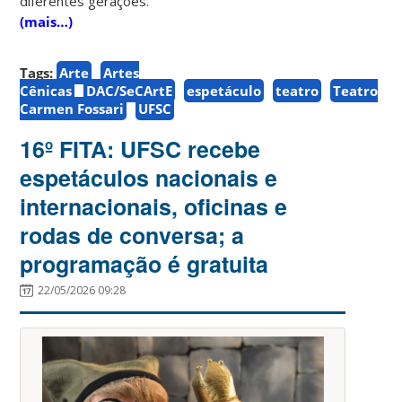
diferentes gerações.
(mais…)
Tags:
Arte
Artes
Cênicas
DAC/SeCArtE
espetáculo
teatro
Teatro
Carmen Fossari
UFSC
16º FITA: UFSC recebe
espetáculos nacionais e
internacionais, oficinas e
rodas de conversa; a
programação é gratuita
22/05/2026 09:28