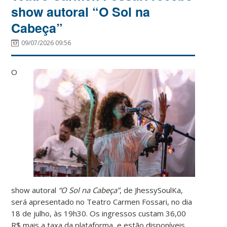
show autoral “O Sol na
Cabeça”
09/07/2026 09:56
O
show autoral
“O Sol na Cabeça”
, de JhessySoulKa,
será apresentado no Teatro Carmen Fossari, no dia
18 de julho, às 19h30. Os ingressos custam 36,00
R$ mais a taxa da plataforma, e estão disponíveis