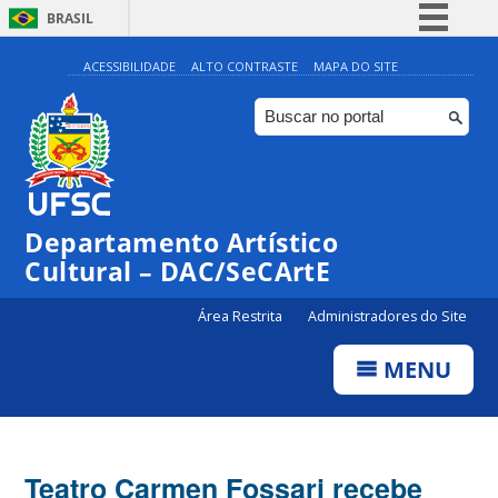
BRASIL
Simplifique!
ACESSIBILIDADE
ALTO CONTRASTE
MAPA DO SITE
Comunica BR
Participe
Acesso à informação
Legislação
Departamento Artístico
Canais
Cultural – DAC/SeCArtE
Área Restrita
Administradores do Site
MENU
Teatro Carmen Fossari recebe