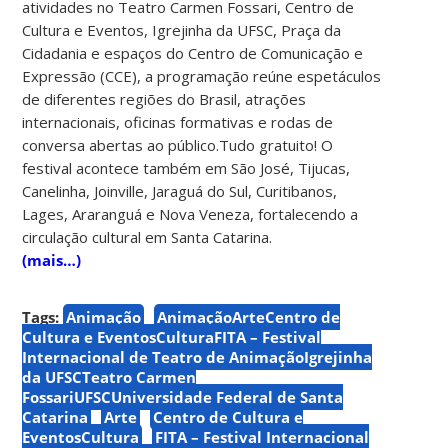
atividades no Teatro Carmen Fossari, Centro de
Cultura e Eventos, Igrejinha da UFSC, Praça da
Cidadania e espaços do Centro de Comunicação e
Expressão (CCE), a programação reúne espetáculos
de diferentes regiões do Brasil, atrações
internacionais, oficinas formativas e rodas de
conversa abertas ao público.Tudo gratuito! O
festival acontece também em São José, Tijucas,
Canelinha, Joinville, Jaraguá do Sul, Curitibanos,
Lages, Araranguá e Nova Veneza, fortalecendo a
circulação cultural em Santa Catarina.
(mais…)
Tags:
Animação
AnimaçãoArteCentro de
Cultura e EventosCulturaFITA – Festival
Internacional de Teatro de AnimaçãoIgrejinha
da UFSCTeatro Carmen
FossariUFSCUniversidade Federal de Santa
Catarina
Arte
Centro de Cultura e
EventosCultura
FITA – Festival Internacional