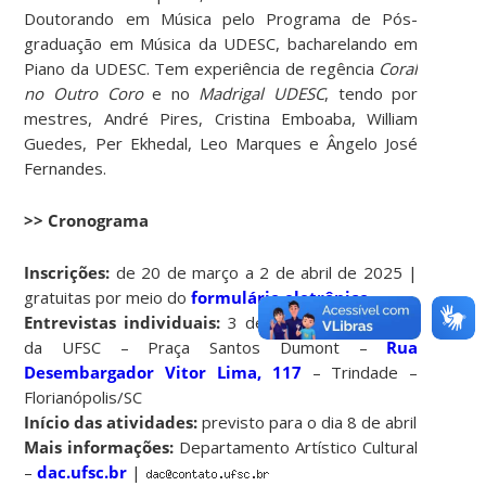
Doutorando em Música pelo Programa de Pós-
graduação em Música da UDESC, bacharelando em
Piano da UDESC. Tem experiência de regência
Coral
no Outro Coro
e no
Madrigal UDESC
, tendo por
mestres, André Pires, Cristina Emboaba, William
Guedes, Per Ekhedal, Leo Marques e Ângelo José
Fernandes.
>> Cronograma
Inscrições:
de 20 de março a 2 de abril de 2025 |
gratuitas por meio do
formulário eletrônico
Entrevistas individuais:
3 de abril | na Igrejinha
da UFSC – Praça Santos Dumont –
Rua
Desembargador Vitor Lima, 117
– Trindade –
Florianópolis/SC
Início das atividades:
previsto para o dia 8 de abril
Mais informações:
Departamento Artístico Cultural
–
dac.ufsc.br
|