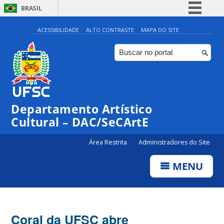
BRASIL
Simplifique!
ACESSIBILIDADE
ALTO CONTRASTE
MAPA DO SITE
Comunica BR
Participe
Acesso à informação
Legislação
Departamento Artístico
Canais
Cultural – DAC/SeCArtE
Área Restrita
Administradores do Site
MENU
Coral da UFSC abre