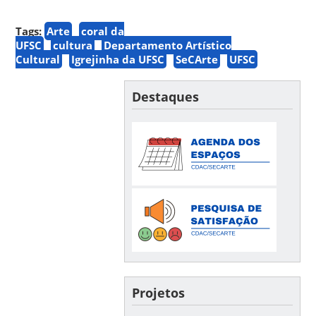
Tags:
Arte
coral da
UFSC
cultura
Departamento Artístico
Cultural
Igrejinha da UFSC
SeCArte
UFSC
Destaques
Projetos