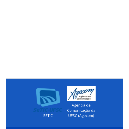
Agência de
Comunicação da
SETIC
UFSC (Agecom)