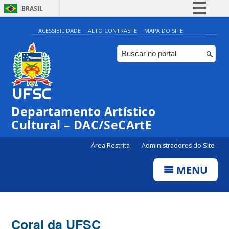
BRASIL
Simplifique!
ACESSIBILIDADE
ALTO CONTRASTE
MAPA DO SITE
Comunica BR
Participe
Acesso à informação
Legislação
Departamento Artístico
Canais
Cultural – DAC/SeCArtE
Área Restrita
Administradores do Site
MENU
Coral da UFSC