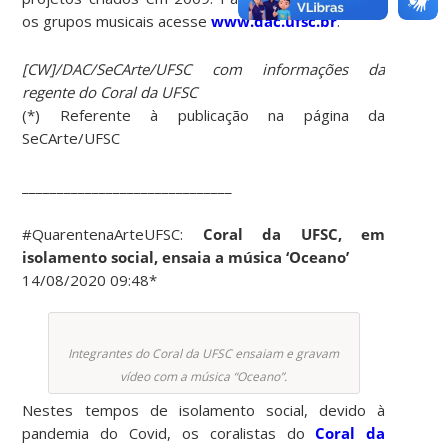
os grupos musicais acesse
www.dac.ufsc.br
.
[CW]/DAC/SeCArte/UFSC com informações da
regente do Coral da UFSC
(*) Referente à publicação na página da
SeCArte/UFSC
______________________________
#QuarentenaArteUFSC:
Coral da UFSC, em
isolamento social, ensaia a música ‘Oceano’
14/08/2020 09:48*
Integrantes do Coral da UFSC ensaiam e gravam
vídeo com a música “Oceano”.
Nestes tempos de isolamento social, devido à
pandemia do Covid, os coralistas do
Coral da