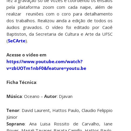
fez a gravação só de vozes e coordenou os ensaios
pela plataforma zoom com cada naipe, além de
realizar reuniões com o coro para detalhamento
dos trabalhos. Realizou ainda a edição de todos os
áudios gravados. O vídeo foi editado por Caoê
Baptiston, da Secretaria de Cultura e Arte da UFSC
(
SeCArte
).
Acesse o vídeo em
https://www.youtube.com/watch?
v=zbUOTm1nbF0&feature=youtu.be
Ficha Técnica
:
Música
: Oceano –
Autor
: Djavan
Tenor
: David Laurent, Hattos Paulo, Claudio Felippio
Júnior
Soprano
: Ana Luisa Rossito de Carvalho, Iane
Poyer, Magali Tavares Barata Camillo, Hattos Paulo,