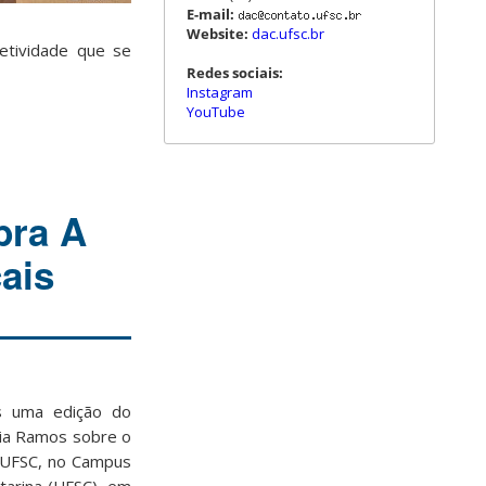
E-mail:
Website:
dac.ufsc.br
letividade que se
Redes sociais:
Instagram
YouTube
bra A
ais
s uma edição do
ia Ramos sobre o
a UFSC, no Campus