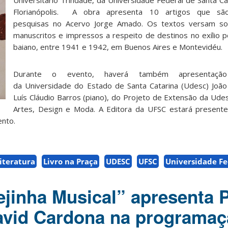
Universitário Trindade, da Universidade Federal de Santa Ca
Florianópolis. A obra apresenta 10 artigos que sã
pesquisas no Acervo Jorge Amado. Os textos versam sobr
manuscritos e impressos a respeito de destinos no exílio po
baiano, entre 1941 e 1942, em Buenos Aires e Montevidéu.
Durante o evento, haverá também apresentaçã
da
Universidade do Estado de Santa Catarina (
Udesc) João 
Luís Cláudio Barros (piano), do Projeto de Extensão da Ude
Artes, Design e Moda. A Editora da UFSC estará presente
ento.
iteratura
Livro na Praça
UDESC
UFSC
Universidade Fe
ejinha Musical” apresenta P
avid Cardona na programaç