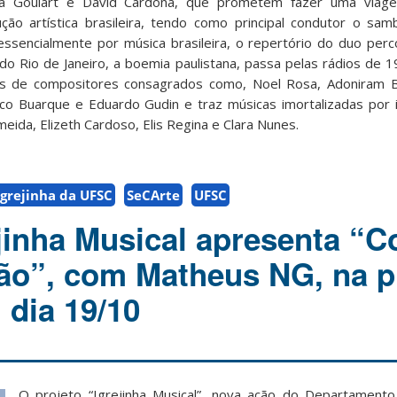
cia Goulart e David Cardona, que prometem fazer uma viagem
ção artística brasileira, tendo como principal condutor o sa
sencialmente por música brasileira, o repertório do duo perc
do Rio de Janeiro, a boemia paulistana, passa pelas rádios de 1
s de compositores consagrados como, Noel Rosa, Adoniram B
ico Buarque e Eduardo Gudin e traz músicas imortalizadas por
eida, Elizeth Cardoso, Elis Regina e Clara Nunes.
Igrejinha da UFSC
SeCArte
UFSC
ejinha Musical apresenta “C
lão”, com Matheus NG, na 
, dia 19/10
O projeto “Igrejinha Musical”, nova ação do Departamento A