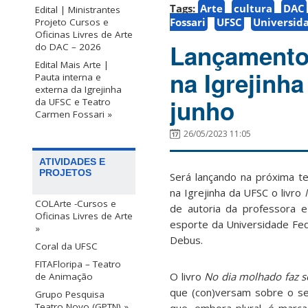
Tags:
Arte
cultura
DAC
Edital | Ministrantes
Fossari
UFSC
Universida
Projeto Cursos e
Oficinas Livres de Arte
Lançamento 
do DAC – 2026
Edital Mais Arte |
na Igrejinha
Pauta interna e
externa da Igrejinha
junho
da UFSC e Teatro
Carmen Fossari »
26/05/2023 11:05
ATIVIDADES E
PROJETOS
Será lançando na próxima te
na Igrejinha da UFSC o livro
COLArte -Cursos e
de autoria da professora e 
Oficinas Livres de Arte
esporte da Universidade Fede
»
Debus.
Coral da UFSC
FITAFloripa – Teatro
O livro
No dia molhado faz s
de Animação
que (con)versam sobre o s
Grupo Pesquisa
Teatro Novo (GPTN) »