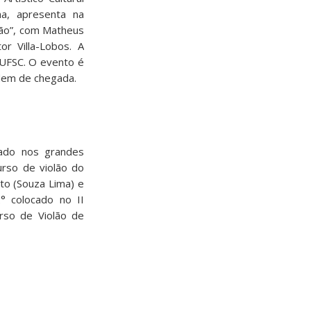
na, apresenta na
olão”, com Matheus
r Villa-Lobos. A
 UFSC. O evento é
rdem de chegada.
iado nos grandes
urso de violão do
to (Souza Lima) e
2° colocado no II
urso de Violão de