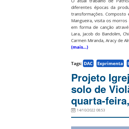
O atual trabalho de Patri
diferentes épocas da produ
transformações. Composto es
Mangueira, visita os morros 
em forma de canção atravé
Lara, Jacob do Bandolim, Ch
Carmen Miranda, Aracy de Alm
(mais…)
Tags:
DAC
Exprimenta
Projeto Igr
solo de Vio
quarta-feira
14/10/2022 08:53