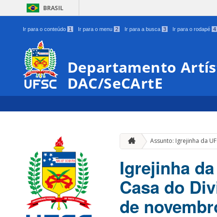
BRASIL
Ir para o conteúdo
1
Ir para o menu
2
Ir para a busca
3
Ir para o rodapé
4
Departamento Artíst
DAC/SeCArtE
Assunto: Igrejinha da U
Igrejinha d
Casa do Div
de novembr