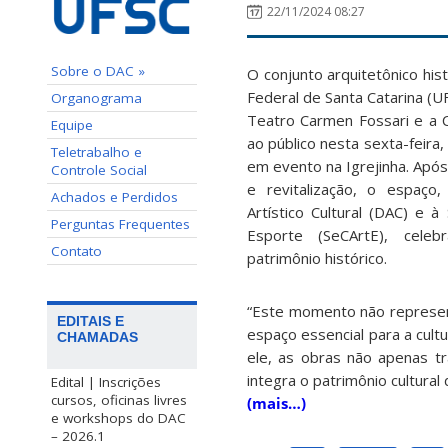
22/11/2024 08:27
Sobre o DAC »
O conjunto arquitetônico hist
Federal de Santa Catarina (UF
Organograma
Teatro Carmen Fossari e a C
Equipe
ao público nesta sexta-feira,
Teletrabalho e
em evento na Igrejinha. Apó
Controle Social
e revitalização, o espaço
Achados e Perdidos
Artístico Cultural (DAC) e à
Perguntas Frequentes
Esporte (SeCArtE), cele
Contato
patrimônio histórico.
“Este momento não represen
EDITAIS E
espaço essencial para a cult
CHAMADAS
ele, as obras não apenas t
integra o patrimônio cultural
Edital | Inscrições
cursos, oficinas livres
(mais…)
e workshops do DAC
– 2026.1