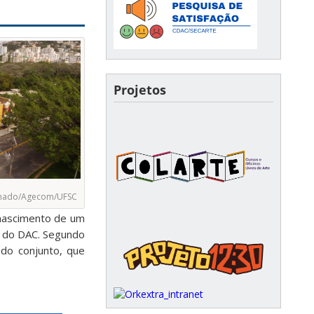
Projetos
achado/Agecom/UFSC
enascimento de um
r do DAC. Segundo
do conjunto, que