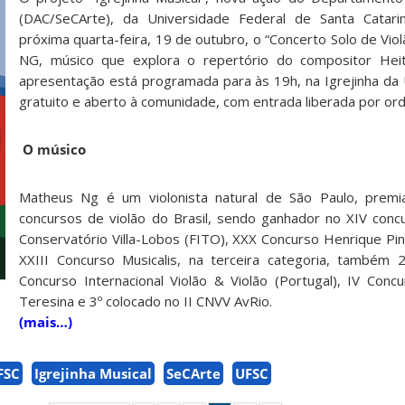
(DAC/SeCArte), da Universidade Federal de Santa Catari
próxima quarta-feira, 19 de outubro, o “Concerto Solo de Vi
NG, músico que explora o repertório do compositor Heito
apresentação está programada para às 19h, na Igrejinha da
gratuito e aberto à comunidade, com entrada liberada por o
O músico
Matheus Ng é um violonista natural de São Paulo, prem
concursos de violão do Brasil, sendo ganhador no XIV conc
Conservatório Villa-Lobos (FITO), XXX Concurso Henrique Pin
XXIII Concurso Musicalis, na terceira categoria, também 
Concurso Internacional Violão & Violão (Portugal), IV Conc
Teresina e 3º colocado no II CNVV AvRio.
(mais…)
FSC
Igrejinha Musical
SeCArte
UFSC