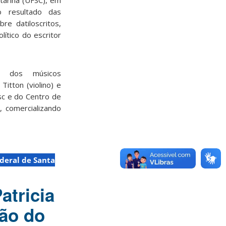
tarina (UFSC), em
o resultado das
e datiloscritos,
lítico do escritor
o dos músicos
Titton (violino) e
sc e do Centro de
, comercializando
deral de Santa
atricia
ão do