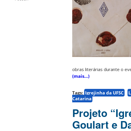
obras literárias durante o ev
(mais…)
Tags:
Igrejinha da UFSC
L
Catarina
Projeto “Igr
Goulart e D