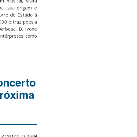
 musical, visita
mba, sua origem e
orre do Estácio à
930 e traz poesia
arbosa, D. Ivone
 intérpretes como
oncerto
próxima
rtístico Cultural