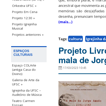
que, embora plural, é marca
ancestral que movimenta as 
Orkextra UFSC »
memórias são des(a)fiadas 
Projeto Em Cena
desenha, prenunciam tempos
Projeto 12:30 »
(mais…)
Projeto Igrejinha
Musical
Projetos anteriores »
Tags:
cultura
Igrejinha 
Projeto Liv
ESPAÇOS
CULTURAIS
mala de Jor
Espaço COLArte
17/03/2023 10:45
(antiga Casa do
Divino)
Galeria de Arte da
UFSC »
Igrejinha da UFSC –
Auditório de Música
Teatro Carmen
Fossari