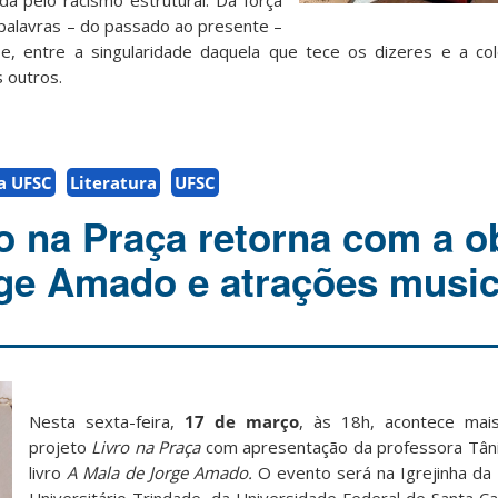
da pelo racismo estrutural. Da força
palavras – do passado ao presente –
e, entre a singularidade daquela que tece os dizeres e a co
 outros.
da UFSC
Literatura
UFSC
ro na Praça retorna com a o
ge Amado e atrações music
Nesta sexta-feira,
17 de março
, às 18h, acontece mai
projeto
Livro na Praça
com apresentação da professora Tân
livro
A Mala de Jorge Amado.
O evento será na Igrejinha d