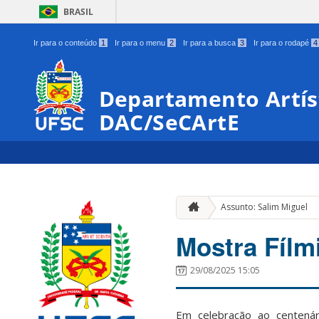
BRASIL
Ir para o conteúdo
1
Ir para o menu
2
Ir para a busca
3
Ir para o rodapé
4
Departamento Artíst
DAC/SeCArtE
Assunto: Salim Miguel
Mostra Fílm
29/08/2025 15:05
Em celebração ao centenár