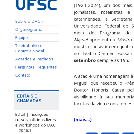
(1924-2024), um dos mais p
jornalistas, roteiristas e
catarinenses, a Secretar
Sobre o DAC »
Universidade Federal de S
Organograma
meio do Programa de
Equipe
Miguel
apresenta a
Mostra 
Teletrabalho e
mostra consistirá em quatro
Controle Social
no Teatro Carmen Fossari 
Achados e Perdidos
setembro
sempre às 19h.
Perguntas Frequentes
Contato
A ação é uma homenagem à va
Miguel, que recebeu o Prêm
Doutor Honoris Causa pe
EDITAIS E
visibilidade à sua memória
CHAMADAS
facetas da vida e obra do esc
Edital | Inscrições
(mais…)
cursos, oficinas livres
e workshops do DAC
– 2026.1