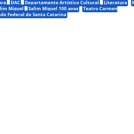
ura
DAC
Departamento Artístico Cultural
Literatura
lim Miguel
Salim Miguel 100 anos
Teatro Carmen
de Federal de Santa Catarina