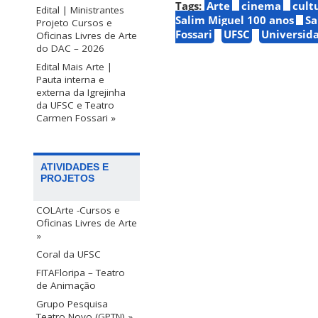
Tags:
Arte
cinema
cult
Edital | Ministrantes
Salim Miguel 100 anos
Sa
Projeto Cursos e
Fossari
UFSC
Universida
Oficinas Livres de Arte
do DAC – 2026
Edital Mais Arte |
Pauta interna e
externa da Igrejinha
da UFSC e Teatro
Carmen Fossari »
ATIVIDADES E
PROJETOS
COLArte -Cursos e
Oficinas Livres de Arte
»
Coral da UFSC
FITAFloripa – Teatro
de Animação
Grupo Pesquisa
Teatro Novo (GPTN) »