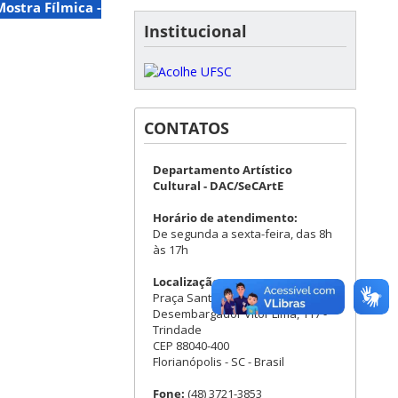
Mostra Fílmica -
Institucional
CONTATOS
Departamento Artístico
Cultural - DAC/SeCArtE
Horário de atendimento:
De segunda a sexta-feira, das 8h
às 17h
Localização:
Praça Santos Dumont - Rua
Desembargador Vitor Lima, 117 -
Trindade
CEP 88040-400
Florianópolis - SC - Brasil
Fone:
(48) 3721-3853