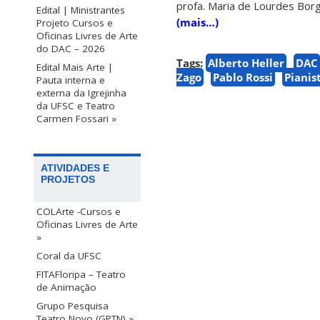
profa. Maria de Lourdes Bor
Edital | Ministrantes
(mais…)
Projeto Cursos e
Oficinas Livres de Arte
do DAC – 2026
Tags:
Alberto Heller
DAC
Edital Mais Arte |
Zago
Pablo Rossi
Pianis
Pauta interna e
externa da Igrejinha
da UFSC e Teatro
Carmen Fossari »
ATIVIDADES E
PROJETOS
COLArte -Cursos e
Oficinas Livres de Arte
»
Coral da UFSC
FITAFloripa – Teatro
de Animação
Grupo Pesquisa
Teatro Novo (GPTN) »