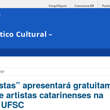
Simplifique!
Comunica BR
Parti
ico Cultural –
Zago
istas” apresentará gratuita
e artistas catarinenses na
a UFSC