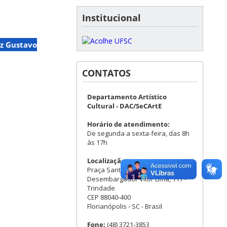
Institucional
iz Gustavo
CONTATOS
Departamento Artístico
Cultural - DAC/SeCArtE
Horário de atendimento:
De segunda a sexta-feira, das 8h
às 17h
Localização:
Praça Santos Dumont - Rua
Desembargador Vitor Lima, 117 -
Trindade
CEP 88040-400
Florianópolis - SC - Brasil
Fone:
(48) 3721-3853