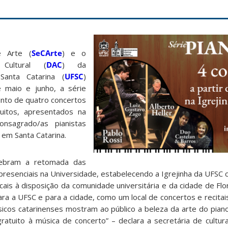
e Arte (
SeCArte
) e o
 Cultural (
DAC
) da
Santa Catarina (
UFSC
)
 maio e junho, a série
junto de quatro concertos
tuitos, apresentados na
nsagrado/as pianistas
 em Santa Catarina.
lebram a retomada das
is presenciais na Universidade, estabelecendo a Igrejinha da UFS
is à disposição da comunidade universitária e da cidade de Flor
para a UFSC e para a cidade, como um local de concertos e recitai
úsicos catarinenses mostram ao público a beleza da arte do pian
atuito à música de concerto” – declara a secretária de cultur