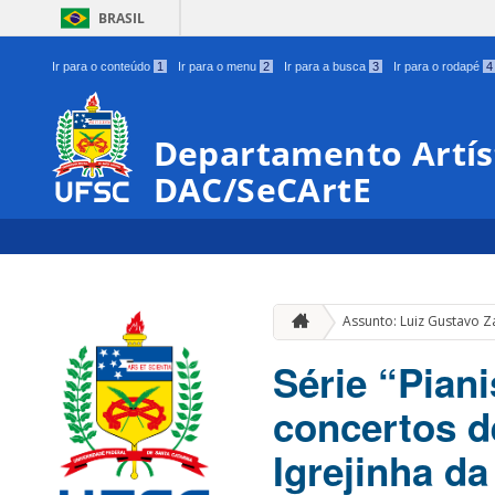
BRASIL
Ir para o conteúdo
1
Ir para o menu
2
Ir para a busca
3
Ir para o rodapé
4
Departamento Artíst
DAC/SeCArtE
Assunto: Luiz Gustavo 
Série “Pian
concertos d
Igrejinha d