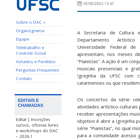
05/05/2022 13:47
Sobre o DAC »
Organograma
A Secretaria de Cultura 
Equipe
Departamento Artístico
Universidade Federal de 
Teletrabalho e
Controle Social
apresentam, nos meses de
“Pianistas”. A ação é um con
Achados e Perdidos
musicais presenciais e gra
Perguntas Frequentes
Igrejinha da UFSC com co
Contato
catarinenses ou que residem
Os concertos da série ce
EDITAIS E
CHAMADAS
atividades artístico-cultura
receber apresentações musica
Edital | Inscrições
objetivo é abrir a Igrejinha 
cursos, oficinas livres
série “Pianistas”, no qual m
e workshops do DAC
para a comunidade acesso gr
– 2026.1