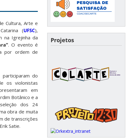
de Cultura, Arte e
Catarina (
UFSC
),
h na Igrejinha da
Projetos
ra”
. O evento é
da por ordem de
participaram do
 os violonistas
apresentaram em
rdim Botânico e a
 seleção dos 24
uma obra de muita
m de transcrições
rik Satie.