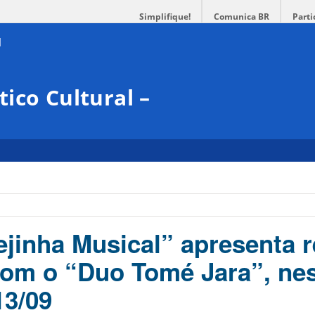
Simplifique!
Comunica BR
Parti
ico Cultural –
ejinha Musical” apresenta r
com o “Duo Tomé Jara”, ne
13/09