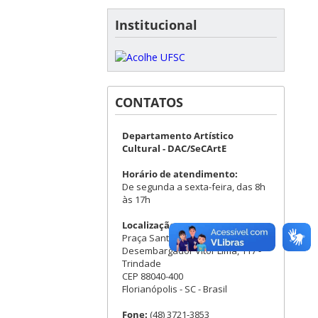
Institucional
CONTATOS
Departamento Artístico
Cultural - DAC/SeCArtE
Horário de atendimento:
De segunda a sexta-feira, das 8h
às 17h
Localização:
Praça Santos Dumont - Rua
Desembargador Vitor Lima, 117 -
Trindade
CEP 88040-400
Florianópolis - SC - Brasil
Fone:
(48) 3721-3853