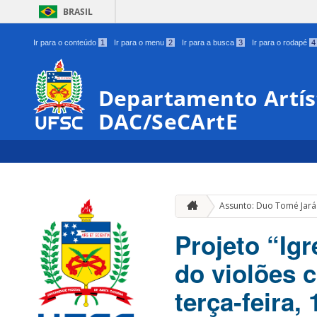
BRASIL
Ir para o conteúdo
1
Ir para o menu
2
Ir para a busca
3
Ir para o rodapé
4
Departamento Artíst
DAC/SeCArtE
Assunto: Duo Tomé Jará
Projeto “Igr
do violões 
terça-feira, 