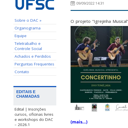
09/09/2022 14:31
Sobre o DAC »
O projeto “Igrejinha Musical
Organograma
Equipe
Teletrabalho e
Controle Social
Achados e Perdidos
Perguntas Frequentes
Contato
EDITAIS E
CHAMADAS
Edital | Inscrições
cursos, oficinas livres
e workshops do DAC
(mais…)
– 2026.1