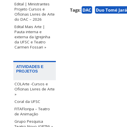
Edital | Ministrantes
Projeto Cursos e
Tags:
DAC
Duo Tomé Jará
Oficinas Livres de Arte
do DAC – 2026
Edital Mais Arte |
Pauta interna e
externa da Igrejinha
da UFSC e Teatro
Carmen Fossari »
ATIVIDADES E
PROJETOS
COLArte -Cursos e
Oficinas Livres de Arte
»
Coral da UFSC
FITAFloripa – Teatro
de Animação
Grupo Pesquisa
Teatro Novo (GPTN) »