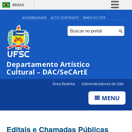
BRASIL
Simplifique!
ACESSIBILIDADE
ALTO CONTRASTE
MAPA DO SITE
Comunica BR
Participe
Acesso à informação
Legislação
Departamento Artístico
Canais
Cultural – DAC/SeCArtE
Área Restrita
Administradores do Site
MENU
Editais e Chamadas Públicas