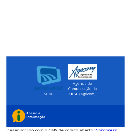
Agência de
Comunicação da
SETIC
UFSC (Agecom)
Desenvolvido com o CMS de código aberto
Wordpress