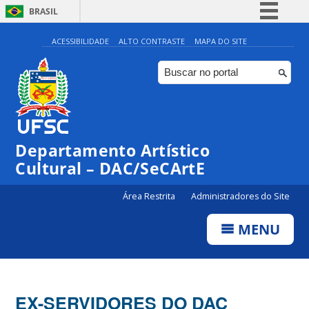
BRASIL
Simplifique!
ACESSIBILIDADE
ALTO CONTRASTE
MAPA DO SITE
Comunica BR
Participe
Acesso à informação
Legislação
Departamento Artístico
Canais
Cultural – DAC/SeCArtE
Área Restrita
Administradores do Site
MENU
EX-SERVIDORES DO DAC