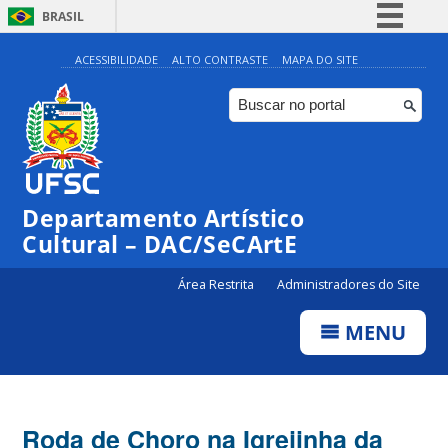
BRASIL
Simplifique!
ACESSIBILIDADE
ALTO CONTRASTE
MAPA DO SITE
Comunica BR
Participe
Acesso à informação
Legislação
Departamento Artístico
Canais
Cultural – DAC/SeCArtE
Área Restrita
Administradores do Site
MENU
Roda de Choro na Igrejinha da