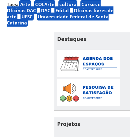
Tags:
Arte
COLArte
cultura
Cursos e
Oficinas DAC
DAC
Edital
Oficinas livres de
arte
UFSC
Universidade Federal de Santa
Catarina
Destaques
Projetos