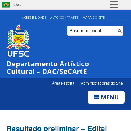
BRASIL
Simplifique!
ACESSIBILIDADE
ALTO CONTRASTE
MAPA DO SITE
Comunica BR
Participe
Acesso à informação
Legislação
Departamento Artístico
Canais
Cultural – DAC/SeCArtE
Área Restrita
Administradores do Site
MENU
Resultado preliminar – Edital