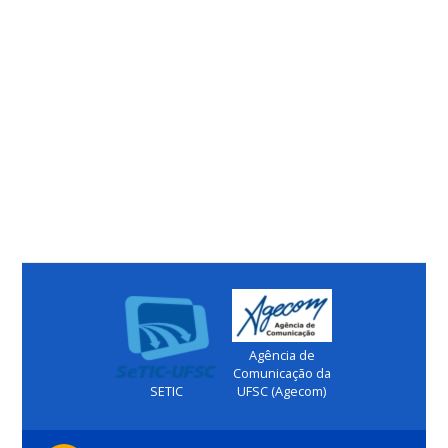
Agência de
Comunicação da
SETIC
UFSC (Agecom)