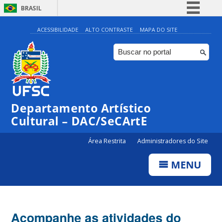
BRASIL
Simplifique!
ACESSIBILIDADE
ALTO CONTRASTE
MAPA DO SITE
Comunica BR
Participe
Acesso à informação
Legislação
Departamento Artístico
Canais
Cultural – DAC/SeCArtE
Área Restrita
Administradores do Site
MENU
Acompanhe as atividades do