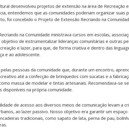
ltural desenvolveu projetos de extensão na área de Recreação 
cia, entendemos que as comunidades poderiam organizar suas p
ito, foi concebido o Projeto de Extensão Recriando na Comunidad
 Recriando na Comunidade ministrava cursos em escolas, associa
bjetivo de instrumentalizar lideranças comunitárias e outras p
creação e lazer, para que, de forma criativa e dentro das linguage
ça e ao adolescente.
 pelas pessoas da comunidade que, durante um encontro, apren
reativo até a confecção de brinquedos com sucatas e a fabricaç
, como massa de modelar e tintas artesanais. Recomendava-se se
s disponíveis na própria comunidade.
acilidade de acesso aos diversos meios de comunicação levam a cr
banos, ao lazer passivo. Nosso objetivo era garantir um espaço
cadeiras tradicionais, como sapato de lata, perna de pau, bolinh
ras.