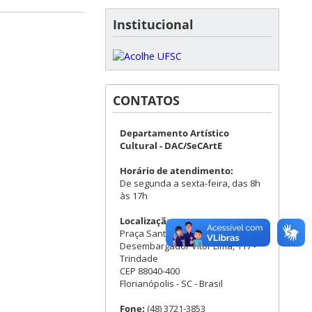
Institucional
CONTATOS
Departamento Artístico
Cultural - DAC/SeCArtE
Horário de atendimento:
De segunda a sexta-feira, das 8h
às 17h
Localização:
Praça Santos Dumont - Rua
Desembargador Vitor Lima, 117 -
Trindade
CEP 88040-400
Florianópolis - SC - Brasil
Fone:
(48) 3721-3853