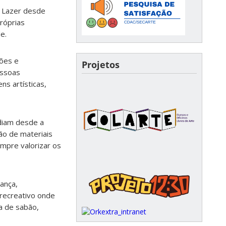
e Lazer desde
róprias
e.
ções e
Projetos
essoas
ns artísticas,
diam desde a
ão de materiais
mpre valorizar os
iança,
 recreativo onde
a de sabão,