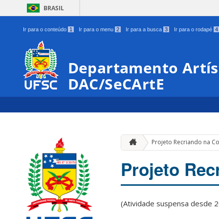
BRASIL
Ir para o conteúdo
1
Ir para o menu
2
Ir para a busca
3
Ir para o rodapé
4
Departamento Artíst
DAC/SeCArtE
Projeto Recriando na 
Projeto Re
(Atividade suspensa desde 2