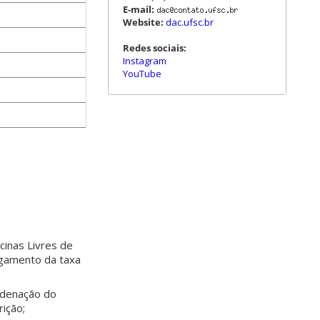
E-mail:
Website:
dac.ufsc.br
Redes sociais:
Instagram
YouTube
cinas Livres de
agamento da taxa
rdenação do
rição;