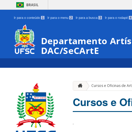
BRASIL
Ir para o conteúdo
1
Ir para o menu
2
Ir para a busca
3
Ir para o rodapé
4
Departamento Artíst
DAC/SeCArtE
Cursos e Oficinas de Ar
Cursos e Of
.