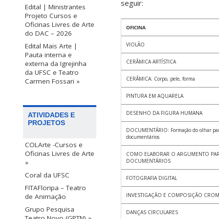
seguir:
Edital | Ministrantes
Projeto Cursos e
Oficinas Livres de Arte
OFICINA
do DAC – 2026
VIOLÃO
Edital Mais Arte |
Pauta interna e
CERÂMICA ARTÍSTICA
externa da Igrejinha
da UFSC e Teatro
CERÂMICA: Corpo, pele, forma
Carmen Fossari »
PINTURA EM AQUARELA
DESENHO DA FIGURA HUMANA
ATIVIDADES E
PROJETOS
DOCUMENTÁRIO: Formação do olhar para
documentários
COLArte -Cursos e
Oficinas Livres de Arte
COMO ELABORAR O ARGUMENTO PA
DOCUMENTÁRIOS
»
Coral da UFSC
FOTOGRAFIA DIGITAL
FITAFloripa – Teatro
INVESTIGAÇÃO E COMPOSIÇÃO CROM
de Animação
Grupo Pesquisa
DANÇAS CIRCULARES
Teatro Novo (GPTN) »