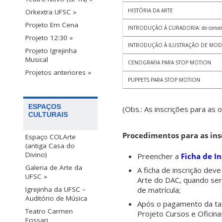
HISTÓRIA DA ARTE
Orkextra UFSC »
Projeto Em Cena
INTRODUÇÃO À CURADORIA: do conceito
Projeto 12:30 »
INTRODUÇÃO À ILUSTRAÇÃO DE MOD
Projeto Igrejinha
Musical
CENOGRAFIA PARA STOP MOTION
Projetos anteriores »
PUPPETS PARA STOP MOTION
ESPAÇOS
(Obs.: As inscrições para as 
CULTURAIS
Procedimentos para as ins
Espaço COLArte
(antiga Casa do
Divino)
Preencher a
Ficha de In
Galeria de Arte da
A ficha de inscrição de
UFSC »
Arte do DAC, quando ser
Igrejinha da UFSC –
de matrícula;
Auditório de Música
Após o pagamento da ta
Teatro Carmen
Projeto Cursos e Oficinas
Fossari