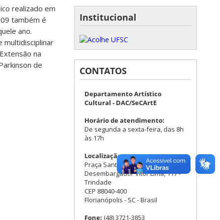
ico realizado em
Institucional
2009 também é
uele ano.
multidisciplinar
 Extensão na
Parkinson de
CONTATOS
Departamento Artístico
Cultural - DAC/SeCArtE
Horário de atendimento:
De segunda a sexta-feira, das 8h
às 17h
Localização:
Praça Santos Dumont - Rua
Desembargador Vitor Lima, 117 -
Trindade
CEP 88040-400
Florianópolis - SC - Brasil
Fone:
(48) 3721-3853