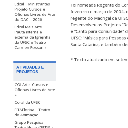
Edital | Ministrantes
Foi nomeada Regente do Cora
Projeto Cursos e
fevereiro e março de 2004, 
Oficinas Livres de Arte
regente do Madrigal da UFSC
do DAC – 2026
Desenvolveu os Projetos “Rec
Edital Mais Arte |
e “Canto para Comunidade” d
Pauta interna e
externa da Igrejinha
UFSC: “Música para Pessoas 
da UFSC e Teatro
Santa Catarina, e também des
Carmen Fossari »
* Texto atualizado em sete
ATIVIDADES E
PROJETOS
COLArte -Cursos e
Oficinas Livres de Arte
»
Coral da UFSC
FITAFloripa – Teatro
de Animação
Grupo Pesquisa
Teatro Novo (GPTN) »