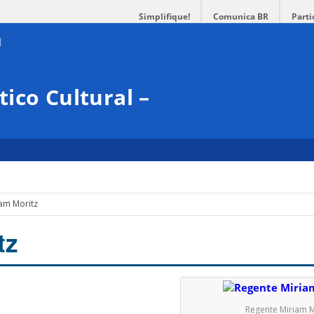
Simplifique!
Comunica BR
Parti
ico Cultural –
am Moritz
tz
Regente Miriam M