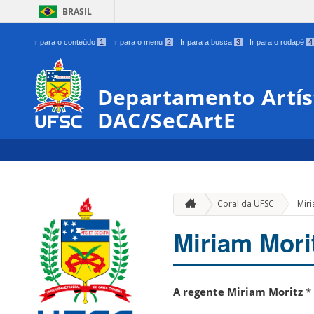
BRASIL
Ir para o conteúdo
1
Ir para o menu
2
Ir para a busca
3
Ir para o rodapé
4
Departamento Artíst
DAC/SeCArtE
Coral da UFSC
Miri
Miriam Mori
A regente Miriam Moritz
*