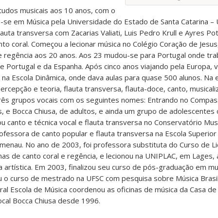
studos musicais aos 10 anos, com o
ou-se em Música pela Universidade do Estado de Santa Catarina 
uta transversa com Zacarias Valiati, Luis Pedro Krull e Ayres Po
to coral. Começou a lecionar música no Colégio Coração de Jesu
 de regência aos 20 anos. Aos 23 mudou-se para Portugal onde tr
de Portugal e da Espanha. Após cinco anos viajando pela Europa, v
te na Escola Dinâmica, onde dava aulas para quase 500 alunos. Na 
cepção e teoria, flauta transversa, flauta-doce, canto, musicaliza
três grupos vocais com os seguintes nomes: Entrando no Compass
s, e Bocca Chiusa, de adultos, e ainda um grupo de adolescentes
u canto e técnica vocal e flauta transversa no Conservatório Mus
rofessora de canto popular e flauta transversa na Escola Superio
enau. No ano de 2003, foi professora substituta do Curso de Li
nas de canto coral e regência, e lecionou na UNIPLAC, em Lages, a
ca artística. Em 2003, finalizou seu curso de pós-graduação em mu
ou o curso de mestrado na UFSC com pesquisa sobre Música Bras
al Escola de Música coordenou as oficinas de música da Casa de 
ocal Bocca Chiusa desde 1996.