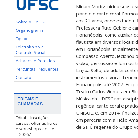
Miriam Moritz iniciou seus e
piano e o canto coral. Form
aos 21 anos, onde estudou fla
Sobre o DAC »
Professora Rute Gebler e can
Organograma
Florianópolis, como auxiliar
Equipe
flautista em diversos locais 
Teletrabalho e
em Florianópolis. Inicialmen
Controle Social
Compasso Aberto, lecionou per
Achados e Perdidos
violão, percussão e formou 
Perguntas Frequentes
Língua Solta, de adolescente
instrumentos e vocal. Leciono
Contato
Florianópolis até 2007. Foi p
Teatro Carlos Gomes em Blum
Música da UDESC nas discipli
EDITAIS E
CHAMADAS
regência, canto coral e práti
UNISUL, e, em 2014, finaliz
Edital | Inscrições
em parceria com a Hélio Amar
cursos, oficinas livres
de Sá. É regente do Grupo V
e workshops do DAC
– 2026.1