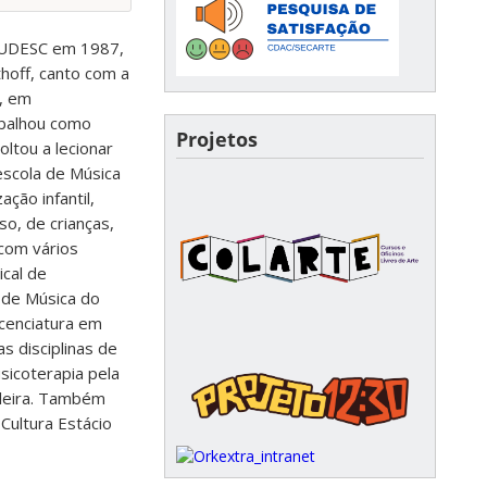
– UDESC em 1987,
thoff, canto com a
s, em
abalhou como
Projetos
oltou a lecionar
escola de Música
ção infantil,
o, de crianças,
 com vários
ical de
r de Música do
cenciatura em
s disciplinas de
sicoterapia pela
ileira. Também
Cultura Estácio