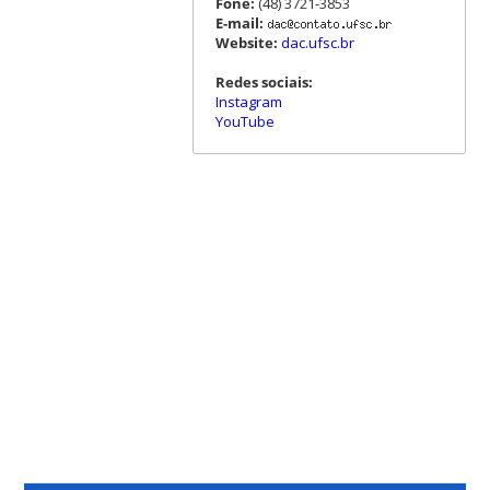
Fone:
(48) 3721-3853
E-mail:
Website:
dac.ufsc.br
Redes sociais:
Instagram
YouTube