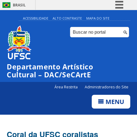
BRASIL
Simplifique!
ACESSIBILIDADE
ALTO CONTRASTE
MAPA DO SITE
Comunica BR
Participe
Acesso à informação
Legislação
Departamento Artístico
Canais
Cultural – DAC/SeCArtE
Área Restrita
Administradores do Site
MENU
Coral da UFSC coralistas