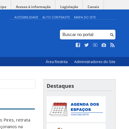
cipe
Acesso à informação
Legislação
Canais
ACESSIBILIDADE
ALTO CONTRASTE
MAPA DO SITE
Área Restrita
Administradores do Site
Destaques
 Pires, retrata
açorianos na