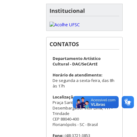
Institucional
CONTATOS
Departamento Artístico
Cultural - DAC/SeCArtE
Horário de atendimento:
De segunda a sexta-feira, das 8h
às 17h
Localização:
Praça Santos Dumont - Rua
Desembargador Vitor Lima, 117 -
Trindade
CEP 88040-400
Florianópolis - SC - Brasil
Fone:
(48) 3721-3853