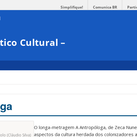
Simplifique!
Comunica BR
Parti
ico Cultural –
oga
O longa-metragem A Antropóloga, de Zeca Nunes
aspectos da cultura herdada dos colonizadores 
olo (Cláudio Silva)