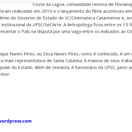
Costa da Lagoa, comunidade remota de Florianópo
 foram realizadas em 2010 e o lançamento do filme aconteceu em
rêmio do Governo do Estado de SC/Cinemateca Catarinense e, ent
institucional da UFSC/SeCArte. A Antropóloga ficou entre os 15 fi
epresentar o País na disputa por uma vaga entre os indicados ao 
rique Nunes Pires, ou Zeca Nunes Pires, como é conhecido, é um 
a mais representativa de Santa Catarina. A maioria de seus trab
popular do Estado. Além de cineasta, é funcionário da UFSC, junt
retor.
.wordpress.com