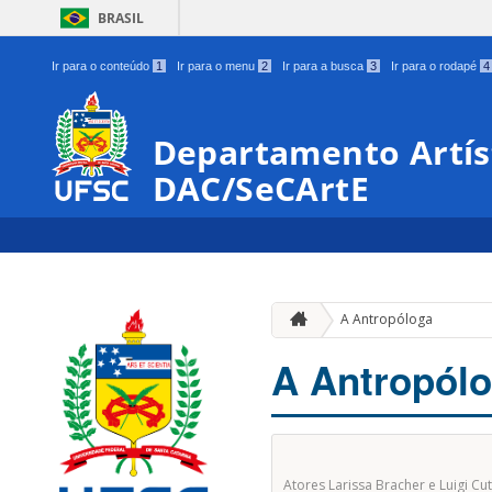
BRASIL
Ir para o conteúdo
1
Ir para o menu
2
Ir para a busca
3
Ir para o rodapé
4
Departamento Artíst
DAC/SeCArtE
A Antropóloga
A Antropól
Atores Larissa Bracher e Luigi Cut