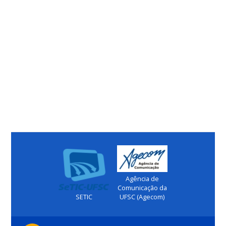
Agência de
Comunicação da
SETIC
UFSC (Agecom)