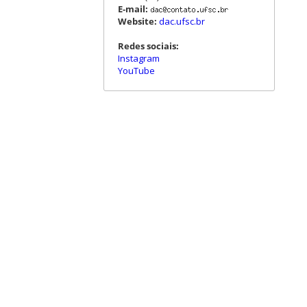
E-mail:
Website:
dac.ufsc.br
Redes sociais:
Instagram
YouTube