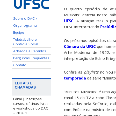
O quarto episódio da atu
Musicais” estreia neste s
Sobre o DAC »
UFSC
. A atração traz o pi
Organograma
UFSC interpretando
Prelúdio
Equipe
Teletrabalho e
Os próximos episódios da s
Controle Social
Câmara da UFSC
que homen
Achados e Perdidos
Arte Moderna de 1922, e 
Perguntas Frequentes
interpretação de Edino Krieg
Contato
Confira as
playlists
no You
temporada
da série “Minuto
EDITAIS E
CHAMADAS
“Minutos Musicais” é uma aç
canal 15 da TV a cabo Clar
Edital | Inscrições
realizadas pela SeCArte, e
cursos, oficinas livres
e workshops do DAC
com ênfase na música de con
– 2026.1
em um só programa.