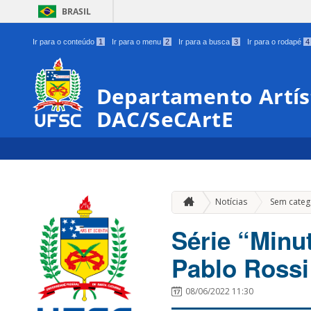
BRASIL
Ir para o conteúdo
1
Ir para o menu
2
Ir para a busca
3
Ir para o rodapé
4
Departamento Artíst
DAC/SeCArtE
Notícias
Sem categ
Série “Minu
Pablo Rossi
08/06/2022 11:30