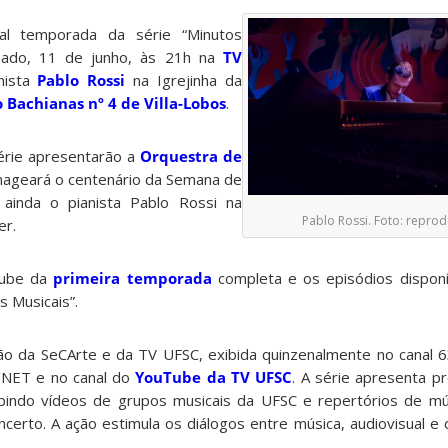
al temporada da série “Minutos
ábado, 11 de junho, às 21h na
TV
anista
Pablo Rossi
na Igrejinha da
 Bachianas nº 4 de Villa-Lobos
.
érie apresentarão a
Orquestra de
ageará o centenário da Semana de
ainda o pianista Pablo Rossi na
Pablo Rossi. Foto: repro
er.
Tube da
primeira temporada
completa e os episódios dispon
s Musicais”.
ão da SeCArte e da TV UFSC, exibida quinzenalmente no canal 6
o/NET e no canal do
YouTube da TV UFSC
. A série apresenta p
xibindo vídeos de grupos musicais da UFSC e repertórios de m
certo. A ação estimula os diálogos entre música, audiovisual e