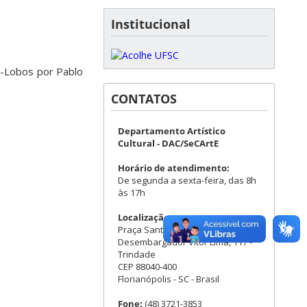
Institucional
a-Lobos por Pablo
CONTATOS
Departamento Artístico
Cultural - DAC/SeCArtE
Horário de atendimento:
De segunda a sexta-feira, das 8h
às 17h
Localização:
Praça Santos Dumont - Rua
Desembargador Vitor Lima, 117 -
Trindade
CEP 88040-400
Florianópolis - SC - Brasil
Fone:
(48) 3721-3853