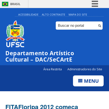
BRASIL
Simplifique!
ACESSIBILIDADE
ALTO CONTRASTE
MAPA DO SITE
Comunica BR
Participe
Acesso à informação
Legislação
Departamento Artístico
Canais
Cultural – DAC/SeCArtE
Área Restrita
Administradores do Site
MENU
FITAFloripa 2012 começa