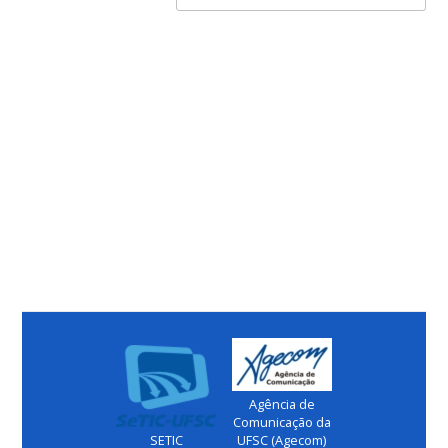
Agência de
Comunicação da
SETIC
UFSC (Agecom)