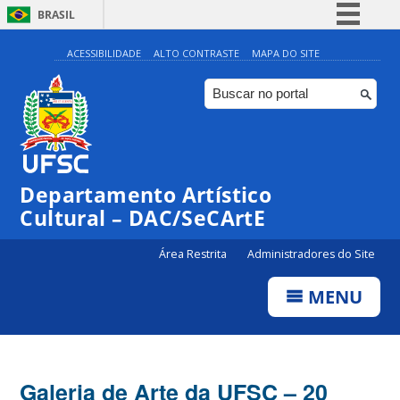
BRASIL
Simplifique!
ACESSIBILIDADE
ALTO CONTRASTE
MAPA DO SITE
Comunica BR
Participe
Acesso à informação
Legislação
Departamento Artístico
Canais
Cultural – DAC/SeCArtE
Área Restrita
Administradores do Site
MENU
Galeria de Arte da UFSC – 20