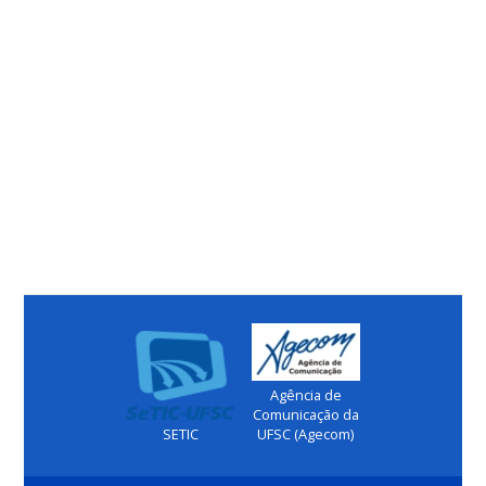
Agência de
Comunicação da
SETIC
UFSC (Agecom)