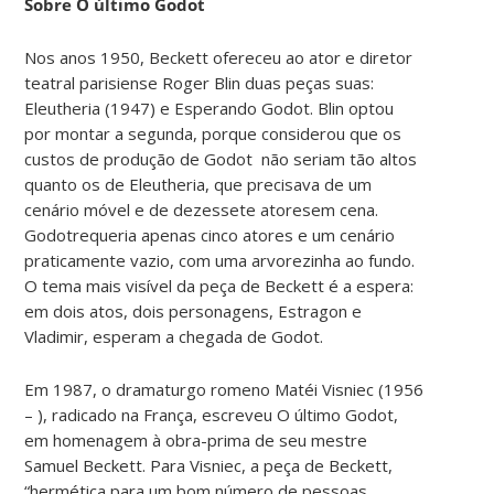
Sobre O último Godot
Nos anos 1950, Beckett ofereceu ao ator e diretor
teatral parisiense Roger Blin duas peças suas:
Eleutheria (1947) e Esperando Godot. Blin optou
por montar a segunda, porque considerou que os
custos de produção de Godot não seriam tão altos
quanto os de Eleutheria, que precisava de um
cenário móvel e de dezessete atoresem cena.
Godotrequeria apenas cinco atores e um cenário
praticamente vazio, com uma arvorezinha ao fundo.
O tema mais visível da peça de Beckett é a espera:
em dois atos, dois personagens, Estragon e
Vladimir, esperam a chegada de Godot.
Em 1987, o dramaturgo romeno Matéi Visniec (1956
– ), radicado na França, escreveu O último Godot,
em homenagem à obra-prima de seu mestre
Samuel Beckett. Para Visniec, a peça de Beckett,
“hermética para um bom número de pessoas,