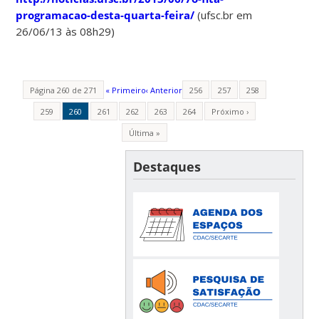
programacao-desta-quarta-feira/
(ufsc.br em
26/06/13 às 08h29)
Página 260 de 271
« Primeiro
‹ Anterior
256
257
258
259
260
261
262
263
264
Próximo ›
Última »
Destaques