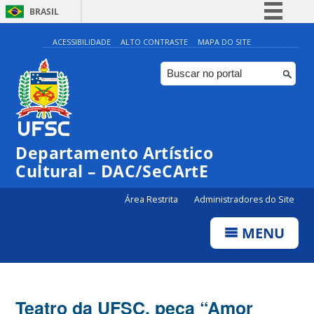
BRASIL
Simplifique!
ACESSIBILIDADE
ALTO CONTRASTE
MAPA DO SITE
Comunica BR
Participe
Acesso à informação
Legislação
Departamento Artístico
Canais
Cultural – DAC/SeCArtE
Área Restrita
Administradores do Site
MENU
Teatro da UFSC, peça “Amor