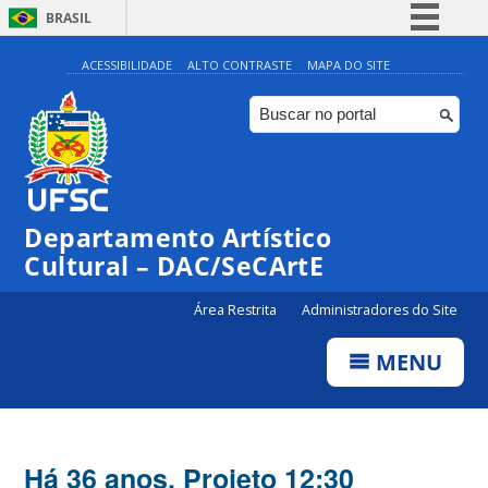
BRASIL
Simplifique!
ACESSIBILIDADE
ALTO CONTRASTE
MAPA DO SITE
Comunica BR
Participe
Acesso à informação
Legislação
Departamento Artístico
Canais
Cultural – DAC/SeCArtE
Área Restrita
Administradores do Site
MENU
Há 36 anos, Projeto 12:30