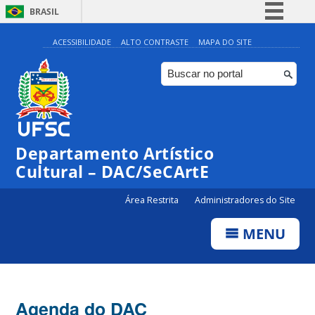
BRASIL
Simplifique!
ACESSIBILIDADE
ALTO CONTRASTE
MAPA DO SITE
Comunica BR
Participe
Acesso à informação
Legislação
Departamento Artístico
Canais
Cultural – DAC/SeCArtE
Área Restrita
Administradores do Site
MENU
Agenda do DAC