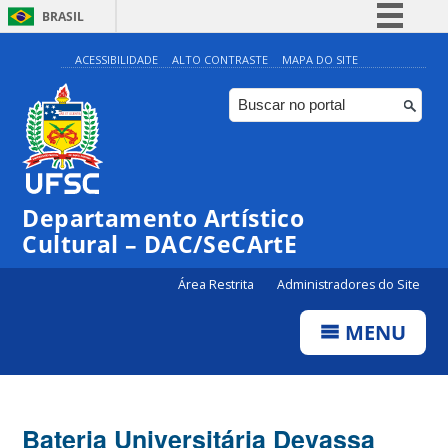
BRASIL
Simplifique!
ACESSIBILIDADE
ALTO CONTRASTE
MAPA DO SITE
Comunica BR
Participe
Acesso à informação
Legislação
Departamento Artístico
Canais
Cultural – DAC/SeCArtE
Área Restrita
Administradores do Site
MENU
Bateria Universitária Devassa