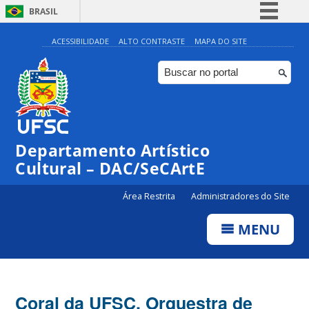
BRASIL
Simplifique!
ACESSIBILIDADE
ALTO CONTRASTE
MAPA DO SITE
Comunica BR
Participe
Acesso à informação
Legislação
Departamento Artístico
Canais
Cultural – DAC/SeCArtE
Área Restrita
Administradores do Site
MENU
Coral da UFSC, Orquestra de