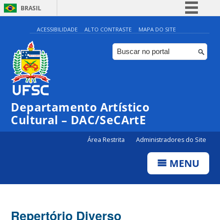
BRASIL
Simplifique!
ACESSIBILIDADE
ALTO CONTRASTE
MAPA DO SITE
Comunica BR
Participe
Acesso à informação
Legislação
Departamento Artístico
Canais
Cultural – DAC/SeCArtE
Área Restrita
Administradores do Site
MENU
Repertório Diverso