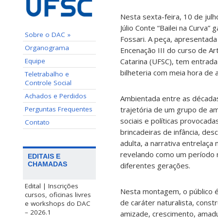
Nesta sexta-feira, 10 de jul
Júlio Conte “Bailei na Curv
Sobre o DAC »
Fossari. A peça, apresentada 
Organograma
Encenação III do curso de Ar
Equipe
Catarina (UFSC), tem entrada
bilheteria com meia hora de 
Teletrabalho e
Controle Social
Achados e Perdidos
Ambientada entre as década
Perguntas Frequentes
trajetória de um grupo de a
sociais e políticas provocadas
Contato
brincadeiras de infância, de
adulta, a narrativa entrelaça
revelando como um período m
EDITAIS E
CHAMADAS
diferentes gerações.
Edital | Inscrições
Nesta montagem, o público 
cursos, oficinas livres
de caráter naturalista, cons
e workshops do DAC
– 2026.1
amizade, crescimento, amadur