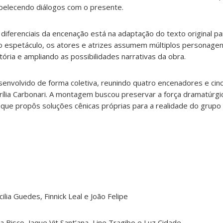
abelecendo diálogos com o presente.
 diferenciais da encenação está na adaptação do texto original p
do espetáculo, os atores e atrizes assumem múltiplos personagen
tória e ampliando as possibilidades narrativas da obra.
senvolvido de forma coletiva, reunindo quatro encenadores e cin
ília Carbonari. A montagem buscou preservar a força dramatúrgic
e propôs soluções cênicas próprias para a realidade do grupo 
ilia Guedes, Finnick Leal e João Felipe
a Bisco, Jaque Vit Sant’ana, Line Tragibo e Luz Cidade