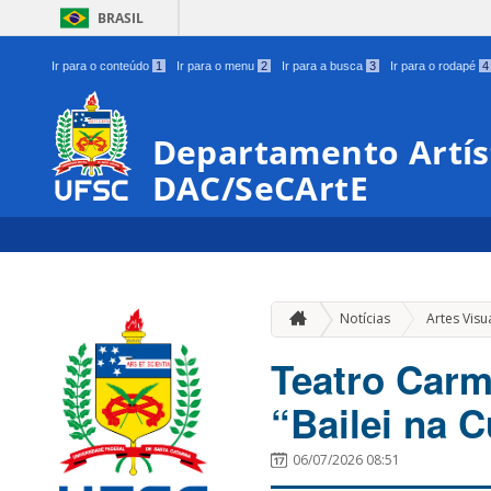
BRASIL
Ir para o conteúdo
1
Ir para o menu
2
Ir para a busca
3
Ir para o rodapé
4
Departamento Artíst
DAC/SeCArtE
Notícias
Artes Visu
Teatro Carm
“Bailei na 
06/07/2026 08:51