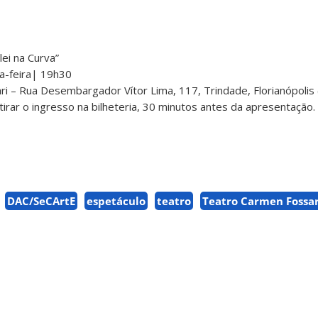
ei na Curva”
a-feira| 19h30
 – Rua Desembargador Vítor Lima, 117, Trindade, Florianópolis 
tirar o ingresso na bilheteria, 30 minutos antes da apresentação.
DAC/SeCArtE
espetáculo
teatro
Teatro Carmen Fossar