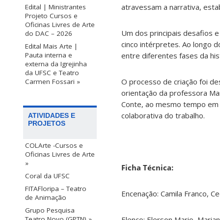
atravessam a narrativa, est
Edital | Ministrantes
Projeto Cursos e
Oficinas Livres de Arte
Um dos principais desafios e
do DAC – 2026
cinco intérpretes. Ao longo 
Edital Mais Arte |
Pauta interna e
entre diferentes fases da his
externa da Igrejinha
da UFSC e Teatro
O processo de criação foi de
Carmen Fossari »
orientação da professora Mar
Conte, ao mesmo tempo em qu
colaborativa do trabalho.
ATIVIDADES E
PROJETOS
COLArte -Cursos e
Oficinas Livres de Arte
»
Ficha Técnica:
Coral da UFSC
FITAFloripa – Teatro
Encenação: Camila Franco, Cec
de Animação
Grupo Pesquisa
Teatro Novo (GPTN) »
Elenco: Elerson Mario, Marian