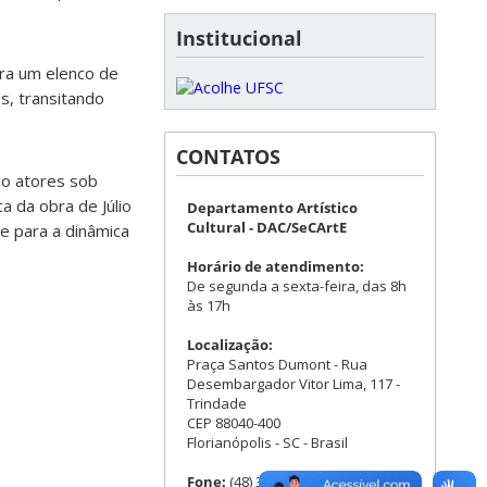
Institucional
ara um elenco de
s, transitando
CONTATOS
co atores sob
a da obra de Júlio
Departamento Artístico
Cultural - DAC/SeCArtE
e para a dinâmica
Horário de atendimento:
De segunda a sexta-feira, das 8h
às 17h
Localização:
Praça Santos Dumont - Rua
Desembargador Vitor Lima, 117 -
Trindade
CEP 88040-400
Florianópolis - SC - Brasil
Fone:
(48) 3721-3853