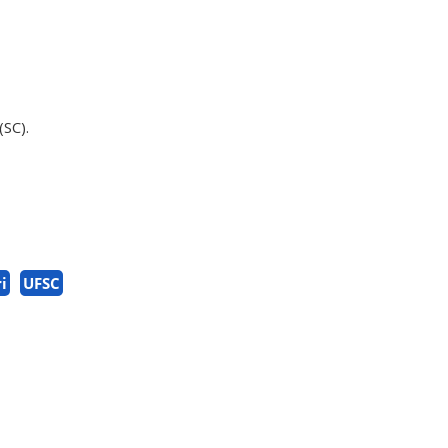
(SC).
i
UFSC