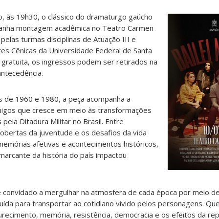
ho, às 19h30, o clássico do dramaturgo gaúcho
a” ganha montagem acadêmica no Teatro Carmen
pelas turmas disciplinas de Atuação III e
tes Cênicas da Universidade Federal de Santa
 gratuita, os ingressos podem ser retirados na
antecedência.
s de 1960 e 1980, a peça acompanha a
migos que cresce em meio às transformações
 pela Ditadura Militar no Brasil. Entre
scobertas da juventude e os desafios da vida
 memórias afetivas e acontecimentos históricos,
arcante da história do país impactou
é convidado a mergulhar na atmosfera de cada época por meio 
truída para transportar ao cotidiano vivido pelos personagens. Q
ecimento, memória, resistência, democracia e os efeitos da rep