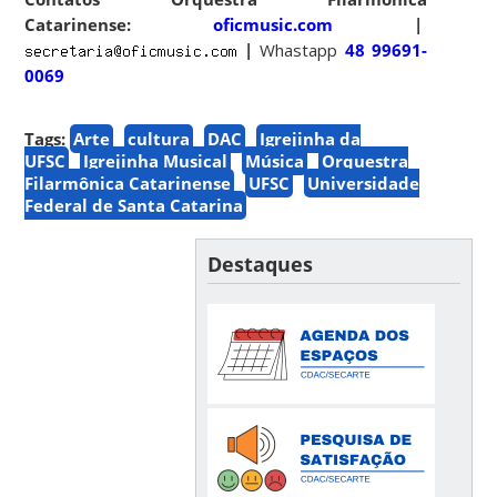
Catarinense:
oficmusic.com
|
|
Whastapp
48 99691-
0069
Tags:
Arte
cultura
DAC
Igrejinha da
UFSC
Igrejinha Musical
Música
Orquestra
Filarmônica Catarinense
UFSC
Universidade
Federal de Santa Catarina
Destaques