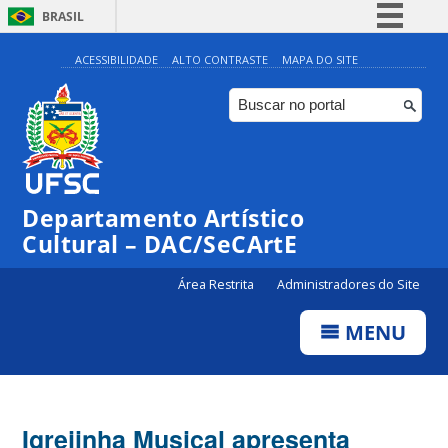
BRASIL
Simplifique!
ACESSIBILIDADE
ALTO CONTRASTE
MAPA DO SITE
Comunica BR
Participe
Acesso à informação
Legislação
Departamento Artístico
Canais
Cultural – DAC/SeCArtE
Área Restrita
Administradores do Site
MENU
Igrejinha Musical apresenta