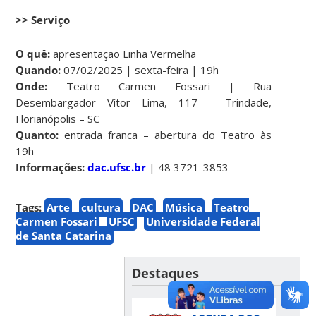
>> Serviço
O quê:
apresentação Linha Vermelha
Quando:
07/02/2025 | sexta-feira | 19h
Onde:
Teatro Carmen Fossari | Rua
Desembargador Vítor Lima, 117 – Trindade,
Florianópolis – SC
Quanto:
entrada franca – abertura do Teatro às
19h
Informações:
dac.ufsc.br
| 48 3721-3853
Tags:
Arte
cultura
DAC
Música
Teatro
Carmen Fossari
UFSC
Universidade Federal
de Santa Catarina
Destaques