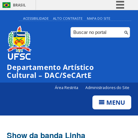
BRASIL
Simplifique!
ACESSIBILIDADE
ALTO CONTRASTE
MAPA DO SITE
Comunica BR
Participe
Acesso à informação
Legislação
Departamento Artístico
Canais
Cultural – DAC/SeCArtE
Área Restrita
Administradores do Site
MENU
Show da banda Linha